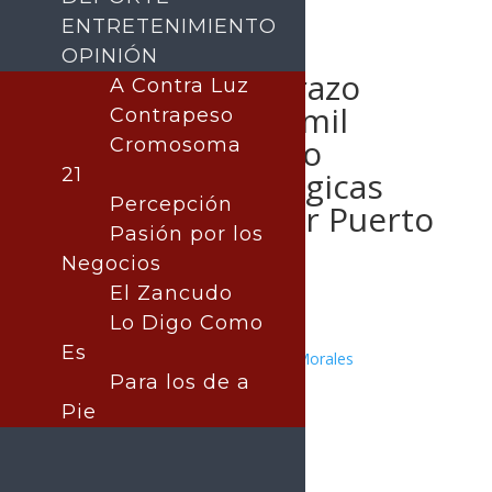
ENTRETENIMIENTO
OPINIÓN
Gobernador Durazo
A Contra Luz
invierte más de mil
Contrapeso
millones en cinco
Cromosoma
21
acciones estratégicas
Percepción
para transformar Puerto
Pasión por los
Peñasco
Negocios
El Zancudo
Lo Digo Como
Es
Publicado por:
Juan Antonio Pérez Morales
Para los de a
SONORA
22 enero, 2026
Pie