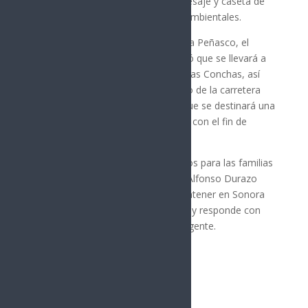
áreas de compostaje, báscula de pesaje y caseta de
vigilancia, bajo criterios técnicos y ambientales.
Como parte de las obras claves para Peñasco, el
gobernador Alfonso Durazo anunció que se llevará a
cabo la pavimentación del bulevar Las Conchas, así
como los trabajos de mejoramiento de la carretera
Sonoyta-Puerto Peñasco, para lo que se destinará una
inversión de 450 millones de pesos, con el fin de
impulsar el turismo en la región.
Con estas obras y beneficios directos para las familias
de Puerto Peñasco, el gobernador Alfonso Durazo
Montaño confirma su visión de mantener en Sonora
un gobierno cercano y que escucha y responde con
resultados a las necesidades de su gente.
Síguenos
Follows