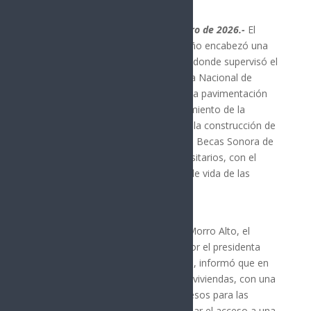
Puerto Peñasco, Sonora; 22 de enero de 2026.-
El
gobernador Alfonso Durazo Montaño encabezó una
gira de trabajo por Puerto Peñasco donde supervisó el
inicio de mil 216 casas del Programa Nacional de
Vivienda para el Bienestar, anunció la pavimentación
del bulevar Las Conchas, el mejoramiento de la
carretera Sonoyta-Puerto Peñasco, la construcción de
un nuevo relleno sanitario y entregó Becas Sonora de
Oportunidades a estudiantes universitarios, con el
compromiso de mejorar la calidad de vida de las
familias rocaportenses.
Durante su recorrido por el predio Morro Alto, el
mandatario estatal, acompañado por el presidenta
municipal Alejandro Verdugo Angulo, informó que en
este espacio se construirán mil 216 viviendas, con una
inversión de 448 millones 800 mil pesos para las
primeras 814, lo que permitirá ampliar el acceso a una