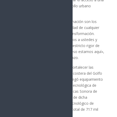
vivienda digna y fortalecer el desarrollo urbano
ordenado en la región.
«La vertiente de la Cuarta Transformación son los
programas sociales, esa es la prioridad de cualquier
gobierno emanado de la Cuarta Transformación.
Somos un gobierno que nos debemos a ustedes y
nuestras decisiones deben estar en estricto rigor de
sus prioridades y necesidades, por eso estamos aquí»,
subrayó el gobernador Alfonso Durazo.
Como parte de su compromiso de fortalecer las
condiciones educativas en la región costera del Golfo
de California, Durazo Montaño entregó equipamiento
e infraestructura en la Universidad Tecnológica de
Puerto Peñasco, además de 132 Becas Sonora de
Oportunidades: 58 para estudiantes de dicha
universidad y 74 para el Instituto Tecnológico de
Puerto Peñasco, con una inversión total de 717 mil
500 pesos.