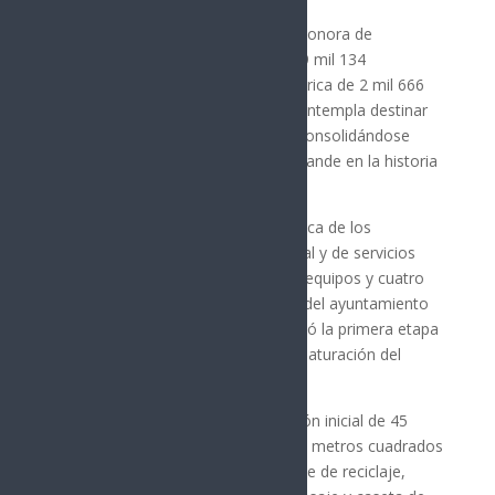
A nivel estatal, el programa Becas Sonora de
Oportunidades ha beneficiado a 519 mil 134
estudiantes, con una inversión histórica de 2 mil 666
millones de pesos. Para 2026, se contempla destinar
mil millones de pesos adicionales, consolidándose
como el beneficio educativo más grande en la historia
de Sonora.
En respuesta a una demanda histórica de los
rocaportenses, en materia ambiental y de servicios
públicos, el gobernador entregó 13 equipos y cuatro
camiones para eficientar el trabajo del ayuntamiento
de Puerto Peñasco; además, anunció la primera etapa
del nuevo relleno sanitario, ante la saturación del
actual.
El proyecto contará con una inversión inicial de 45
millones de pesos, abarcará 199 mil metros cuadrados
e incluirá celdas de emergencia, nave de reciclaje,