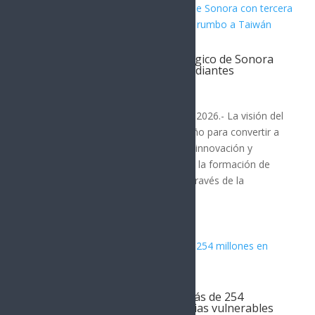
Durazo impulsa futuro tecnológico de Sonora
con tercera generación de estudiantes
sonorenses rumbo a Taiwán
SONORA
Hermosillo, Sonora; 7 de agosto de 2026.- La visión del
gobernador Alfonso Durazo Montaño para convertir a
Sonora en un referente nacional de innovación y
desarrollo tecnológico continúa con la formación de
talento altamente especializado, a través de la
tercera...
Gobierno de Sonora invierte más de 254
millones en vivienda para familias vulnerables