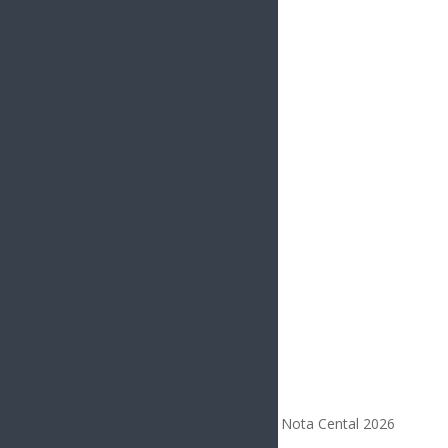
Deportes
Entretenimiento
Opinión
Todos los Derechos Reservados | Nota Cental 2026