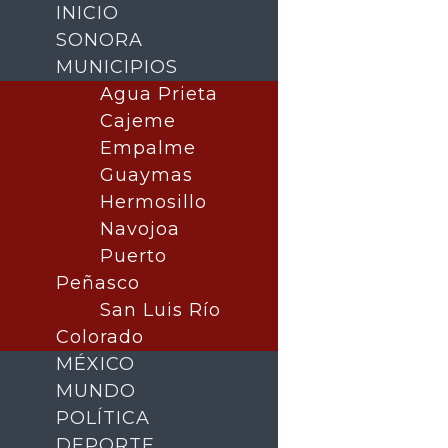
INICIO
SONORA
MUNICIPIOS
Agua Prieta
Cajeme
Empalme
Guaymas
Hermosillo
Navojoa
Puerto
Buscar
Peñasco
San Luis Río
Colorado
MÉXICO
MUNDO
POLÍTICA
DEPORTE