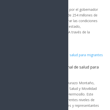
SONORA
El Gobierno de Sonora, encabezado por el gobernador
Alfonso Durazo, ha destinado más de 254 millones de
pesos entre 2022 y 2026 para mejorar las condiciones
de vivienda en los 72 municipios del estado,
beneficiando a familias vulnerables. A través de la
Comisión de...
Sonora acoge estrategia nacional de salud para
migrantes
SONORA
El gobernador de Sonora, Alfonso Durazo Montaño,
encabezó la Reunión de Políticas de Salud y Movilidad
Humana de la Zona Norte 2026 en Hermosillo. Este
evento reunió a autoridades de diferentes niveles de
gobierno, organismos internacionales y representantes