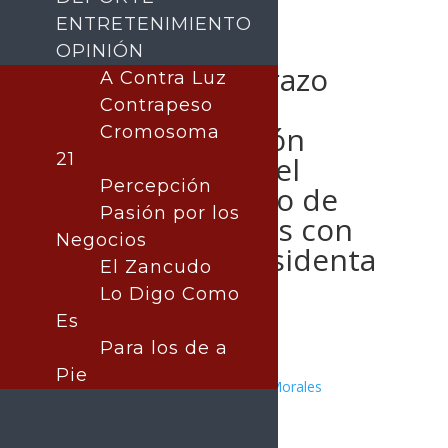
ENTRETENIMIENTO
OPINIÓN
Gobernador Durazo
A Contra Luz
impulsa
Contrapeso
profesionalización
Cromosoma
21
académica para el
Percepción
Centro de Diseño de
Pasión por los
Semiconductores con
Negocios
respaldo de Presidenta
El Zancudo
Sheinbaum
Lo Digo Como
Es
Para los de a
Pie
Publicado por:
Juan Antonio Pérez Morales
SONORA
9 diciembre, 2025