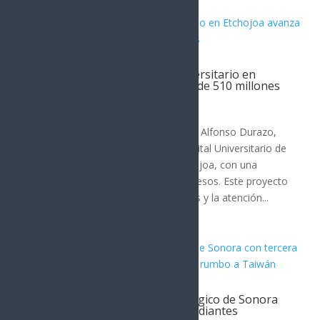
Construcción de Hospital Universitario en
Etchojoa avanza con inversión de 510 millones
de pesos
SONORA
El Gobierno de Sonora, liderado por Alfonso Durazo,
ha iniciado la construcción del Hospital Universitario de
la Universidad Tecnológica de Etchojoa, con una
inversión total de 510 millones de pesos. Este proyecto
busca mejorar los servicios médicos y la atención...
Durazo impulsa futuro tecnológico de Sonora
con tercera generación de estudiantes