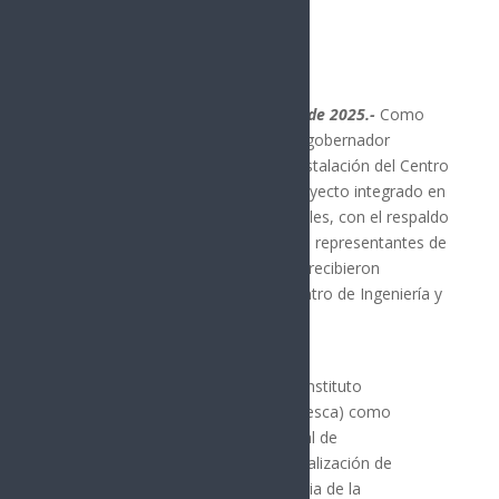
Hermosillo, Sonora 9 de diciembre de 2025.-
Como
parte del programa estratégico del gobernador
Alfonso Durazo Montaño para la instalación del Centro
de Diseño de Semiconductores, proyecto integrado en
el Plan Sonora de Energías Sostenibles, con el respaldo
de la presidenta Claudia Sheinbaum, representantes de
instituciones de educación superior recibieron
capacitación especializada en el Centro de Ingeniería y
Desarrollo Industrial (Cidesi).
El mandatario estatal reconoció al Instituto
Tecnológico Superior de Cajeme (Itesca) como
institución líder del Consorcio Estatal de
Semiconductores, para la profesionalización de
estudiantes y docentes en la industria de la