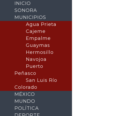
INICIO
SONORA
MUNICIPIOS
Agua Prieta
Cajeme
Empalme
Guaymas
Hermosillo
Navojoa
Puerto
Buscar
Peñasco
San Luis Río
Colorado
MÉXICO
MUNDO
POLÍTICA
DEPORTE