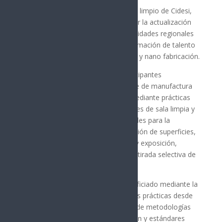
El curso se llevó a cabo en el cuarto limpio de Cidesi,
ubicado en Querétaro, para impulsar la actualización
técnica orientada a fortalecer capacidades regionales
para la investigación aplicada, la formación de talento
y el desarrollo tecnológico en micro y nano fabricación.
Este curso permitió a las y los participantes
profundizar en procedimientos clave de manufactura
de dispositivos semiconductores mediante prácticas
directamente vinculadas a estándares de sala limpia y
al manejo de procesos fundamentales para la
industria, con énfasis en la preparación de superficies,
aplicación de fotoresist, alineación y exposición,
revelado y técnicas de depósito y retirada selectiva de
materiales.
El cuarto limpio de Itesca será beneficiado mediante la
transferencia de tecnología y buenas prácticas desde
el Cidesi, fortaleciendo la adopción de metodologías
de proceso, protocolos de operación y estándares