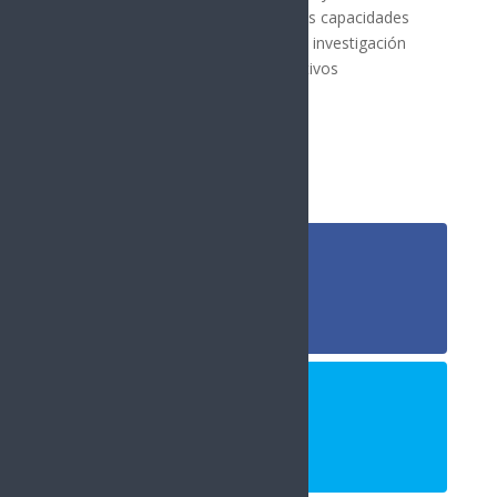
técnicos que permitan robustecer las capacidades
institucionales para la enseñanza, la investigación
aplicada y el prototipado de dispositivos
semiconductores en Sonora.
Síguenos
Follows
Facebook
10.4k
Followers
Twitter
980
Followers