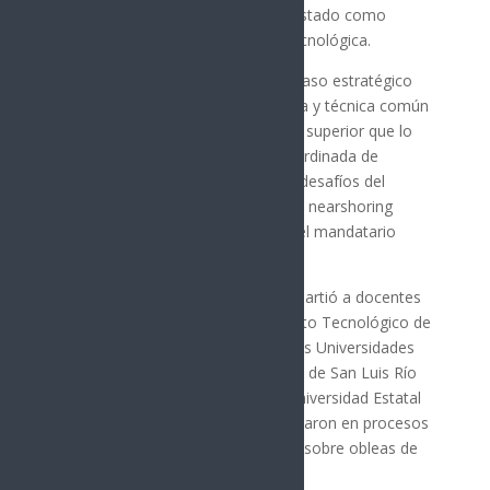
electromovilidad, consolidando al estado como
referente nacional en innovación tecnológica.
«Con esta capacitación damos un paso estratégico
para consolidar una base académica y técnica común
entre las instituciones de educación superior que lo
integran, favoreciendo una ruta coordinada de
especialización que responda a los desafíos del
entorno industrial, la innovación y el nearshoring
tecnológico en la región», sostuvo el mandatario
sonorense.
Este programa de formación se impartió a docentes
investigadores del Itesca, del Instituto Tecnológico de
Agua Prieta (ITAP), de Itescan, de las Universidades
Tecnológicas de Hermosillo (UTH) y de San Luis Río
Colorado (Utslrc), así como de la Universidad Estatal
de Sonora (UES), quienes se capacitaron en procesos
de oxidación, lift-off y fotolitografía sobre obleas de
silicio.