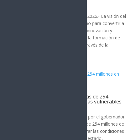
sonorenses rumbo a Taiwán
SONORA
Hermosillo, Sonora; 7 de agosto de 2026.- La visión del
gobernador Alfonso Durazo Montaño para convertir a
Sonora en un referente nacional de innovación y
desarrollo tecnológico continúa con la formación de
talento altamente especializado, a través de la
tercera...
Gobierno de Sonora invierte más de 254
millones en vivienda para familias vulnerables
SONORA
El Gobierno de Sonora, encabezado por el gobernador
Alfonso Durazo, ha destinado más de 254 millones de
pesos entre 2022 y 2026 para mejorar las condiciones
de vivienda en los 72 municipios del estado,