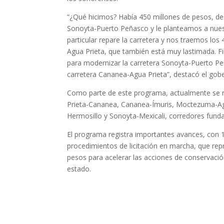
“¿Qué hicimos? Había 450 millones de pesos, de l
Sonoyta-Puerto Peñasco y le planteamos a nues
particular repare la carretera y nos traemos lo
Agua Prieta, que también está muy lastimada. F
para modernizar la carretera Sonoyta-Puerto Pe
carretera Cananea-Agua Prieta”, destacó el gob
Como parte de este programa, actualmente se re
Prieta-Cananea, Cananea-Ímuris, Moctezuma-Ag
Hermosillo y Sonoyta-Mexicali, corredores fund
El programa registra importantes avances, con 
procedimientos de licitación en marcha, que re
pesos para acelerar las acciones de conservació
estado.