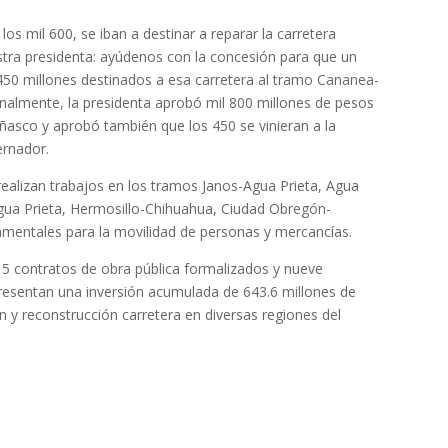
os mil 600, se iban a destinar a reparar la carretera
tra presidenta: ayúdenos con la concesión para que un
s 450 millones destinados a esa carretera al tramo Cananea-
inalmente, la presidenta aprobó mil 800 millones de pesos
ñasco y aprobó también que los 450 se vinieran a la
ernador.
alizan trabajos en los tramos Janos-Agua Prieta, Agua
ua Prieta, Hermosillo-Chihuahua, Ciudad Obregón-
amentales para la movilidad de personas y mercancías.
15 contratos de obra pública formalizados y nueve
presentan una inversión acumulada de 643.6 millones de
n y reconstrucción carretera en diversas regiones del