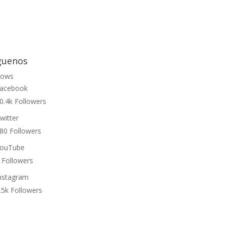
guenos
lows
acebook
0.4k
Followers
witter
80
Followers
ouTube
Followers
nstagram
.5k
Followers