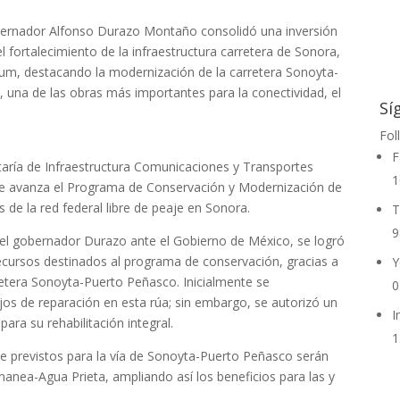
ernador Alfonso Durazo Montaño consolidó una inversión
l fortalecimiento de la infraestructura carretera de Sonora,
aum, destacando la modernización de la carretera Sonoyta-
 una de las obras más importantes para la conectividad, el
Sí
Fol
F
retaría de Infraestructura Comunicaciones y Transportes
1
 avanza el Programa de Conservación y Modernización de
 de la red federal libre de peaje en Sonora.
T
9
 el gobernador Durazo ante el Gobierno de México, se logró
ecursos destinados al programa de conservación, gracias a
Y
retera Sonoyta-Puerto Peñasco. Inicialmente se
0
os de reparación en esta rúa; sin embargo, se autorizó un
I
ara su rehabilitación integral.
1
e previstos para la vía de Sonoyta-Puerto Peñasco serán
ananea-Agua Prieta, ampliando así los beneficios para las y