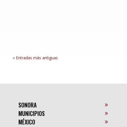
jóvenes que egresan del Instituto de
Tratamiento y de Aplicación de Medidas para
Adolescentes (ITAMA), la Secretaría de
Seguridad y Protección Ciudadana (SSPC) ofrece
acompañamiento para disminuir los factores
de...
« Entradas más antiguas
SONORA
MUNICIPIOS
MÉXICO