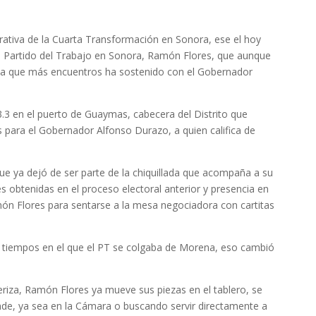
T
arrativa de la Cuarta Transformación en Sonora, ese el hoy
del Partido del Trabajo en Sonora, Ramón Flores, que aunque
dista que más encuentros ha sostenido con el Gobernador
93.3 en el puerto de Guaymas, cabecera del Distrito que
 para el Gobernador Alfonso Durazo, a quien califica de
ue ya dejó de ser parte de la chiquillada que acompaña a su
 obtenidas en el proceso electoral anterior y presencia en
món Flores para sentarse a la mesa negociadora con cartitas
s tiempos en el que el PT se colgaba de Morena, eso cambió
cteriza, Ramón Flores ya mueve sus piezas en el tablero, se
nde, ya sea en la Cámara o buscando servir directamente a