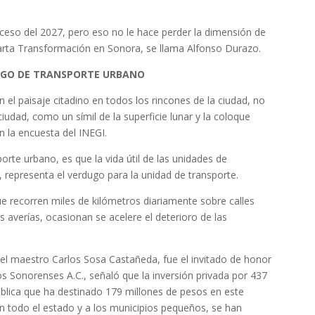
oceso del 2027, pero eso no le hace perder la dimensión de
 Cuarta Transformación en Sonora, se llama Alfonso Durazo.
RDUGO DE TRANSPORTE URBANO
 el paisaje citadino en todos los rincones de la ciudad, no
iudad, como un símil de la superficie lunar y la coloque
 la encuesta del INEGI.
porte urbano, es que la vida útil de las unidades de
 representa el verdugo para la unidad de transporte.
que recorren miles de kilómetros diariamente sobre calles
s averías, ocasionan se acelere el deterioro de las
e, el maestro Carlos Sosa Castañeda, fue el invitado de honor
os Sonorenses A.C., señaló que la inversión privada por 437
ública que ha destinado 179 millones de pesos en este
en todo el estado y a los municipios pequeños, se han