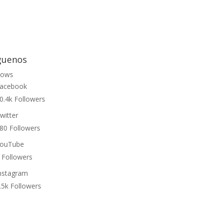
guenos
lows
acebook
0.4k
Followers
witter
80
Followers
ouTube
Followers
nstagram
.5k
Followers