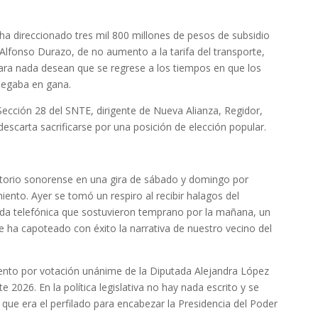
ha direccionado tres mil 800 millones de pesos de subsidio
r Alfonso Durazo, de no aumento a la tarifa del transporte,
para nada desean que se regrese a los tiempos en que los
 pegaba en gana.
 Sección 28 del SNTE, dirigente de Nueva Alianza, Regidor,
scarta sacrificarse por una posición de elección popular.
ritorio sonorense en una gira de sábado y domingo por
nto. Ayer se tomó un respiro al recibir halagos del
a telefónica que sostuvieron temprano por la mañana, un
e ha capoteado con éxito la narrativa de nuestro vecino del
iento por votación unánime de la Diputada Alejandra López
2026. En la política legislativa no hay nada escrito y se
 que era el perfilado para encabezar la Presidencia del Poder