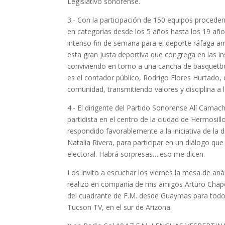
Legislativo sonorense.
3.- Con la participación de 150 equipos proceden
en categorías desde los 5 años hasta los 19 año
intenso fin de semana para el deporte ráfaga a
esta gran justa deportiva que congrega en las i
conviviendo en torno a una cancha de basquetbol
es el contador público, Rodrigo Flores Hurtado, 
comunidad, transmitiendo valores y disciplina a 
4.- El dirigente del Partido Sonorense Alí Camach
partidista en el centro de la ciudad de Hermosil
respondido favorablemente a la iniciativa de la
Natalia Rivera, para participar en un diálogo q
electoral. Habrá sorpresas….eso me dicen.
Los invito a escuchar los viernes la mesa de a
realizo en compañía de mis amigos Arturo Chapo 
del cuadrante de F.M. desde Guaymas para todo el
Tucson TV, en el sur de Arizona.