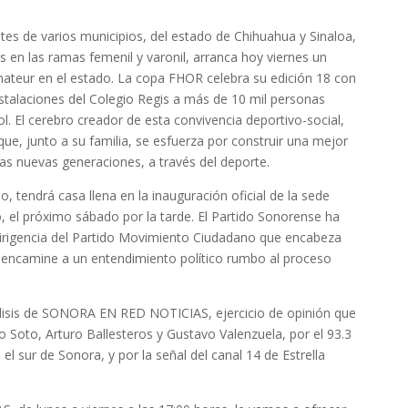
tes de varios municipios, del estado de Chihuahua y Sinaloa,
s en las ramas femenil y varonil, arranca hoy viernes un
mateur en el estado. La copa FHOR celebra su edición 18 con
nstalaciones del Colegio Regis a más de 10 mil personas
. El cerebro creador de esta convivencia deportivo-social,
que, junto a su familia, se esfuerza por construir una mejor
las nuevas generaciones, a través del deporte.
o, tendrá casa llena en la inauguración oficial de la sede
lo, el próximo sábado por la tarde. El Partido Sonorense ha
 dirigencia del Partido Movimiento Ciudadano que encabeza
ue encamine a un entendimiento político rumbo al proceso
nálisis de SONORA EN RED NOTICIAS, ejercicio de opinión que
Soto, Arturo Ballesteros y Gustavo Valenzuela, por el 93.3
 sur de Sonora, y por la señal del canal 14 de Estrella