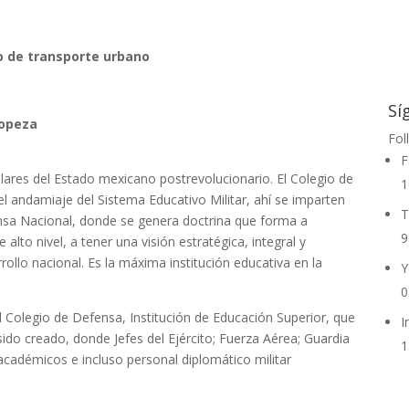
go de transporte urbano
Sí
ropeza
Fol
F
 pilares del Estado mexicano postrevolucionario. El Colegio de
1
 andamiaje del Sistema Educativo Militar, ahí se imparten
T
nsa Nacional, donde se genera doctrina que forma a
9
lto nivel, a tener una visión estratégica, integral y
rrollo nacional. Es la máxima institución educativa en la
Y
0
 Colegio de Defensa, Institución de Educación Superior, que
I
ido creado, donde Jefes del Ejército; Fuerza Aérea; Guardia
1
 académicos e incluso personal diplomático militar