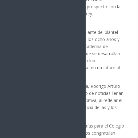
profesional al firmar contrato como prospecto con la
organización de Sultanes de Monterrey.
El pitcher derecho de 17 años, estudiante del plantel
Pueblo Yaqui, practica béisbol desde los ocho años y
actualmente ya forma parte de la Academia de
Sultanes de Monterrey, espacio donde se desarrollan
los jóvenes talentos firmados por el club
regiomontano, con miras a integrarse en un futuro al
equipo grande.
El director general de Cobach Sonora, Rodrigo Arturo
Rosas Burgos, expresó que este tipo de noticias llenan
de orgullo a toda la comunidad educativa, al reflejar el
esfuerzo, la disciplina y la perseverancia de las y los
estudiantes.
“Ha sido un periodo de muchas alegrías para el Colegio
de Bachilleres y logros como este nos congratulan