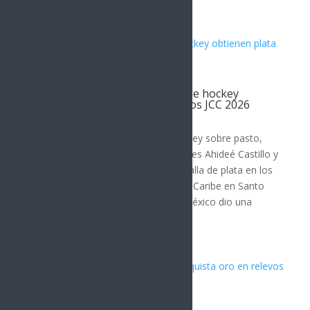
Artículos Relacionados
Par de jugadoras sonorenses de hockey
obtienen plata con México en los JCC 2026
DEPORTES
El equipo mexicano femenil de hockey sobre pasto,
que tuvo en sus filas a las sonorenses Ahideé Castillo y
Katerine Rivera, finalizó con la medalla de plata en los
XXV Juegos Centroamericanos y del Caribe en Santo
Domingo, República Dominicana. México dio una
tremenda...