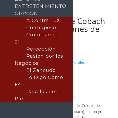
ENTRETENIMIENTO
OPINIÓN
Firma alumno de Cobach
A Contra Luz
Sonora con Sultanes de
Contrapeso
Monterrey
Cromosoma
21
Percepción
Pasión por los
Publicado por:
Juan Antonio Pérez Morales
Negocios
DEPORTES
El Zancudo
20 mayo, 2026
Lo Digo Como
Es
Para los de a
Pie
Jesús Airán Torres Gutiérrez, alumno del Colegio de
Bachilleres del Estado de Sonora (Cobach), dio un gran
paso en sus aspiraciones de llegar al béisbol