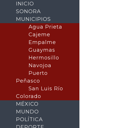
INICIO
SONORA
MUNICIPIOS
Agua Prieta
Cajeme
Empalme
Guaymas
Hermosillo
Navojoa
Puerto
Buscar
Peñasco
San Luis Río
Colorado
MÉXICO
MUNDO
POLÍTICA
DEPORTE