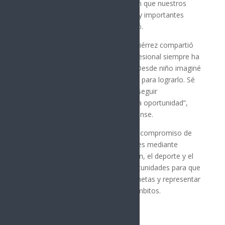
profundamente, porque demuestran que nuestros
jóvenes pueden alcanzar metas muy importantes
dentro y fuera de las aulas”, destacó.
Por su parte, Jesús Airán Torres Gutiérrez compartió
que formar parte de un equipo profesional siempre ha
sido uno de sus mayores sueños: “Desde niño imaginé
este momento y trabajé muy fuerte para lograrlo. Sé
que esto apenas comienza y voy a seguir
esforzándome para aprovechar esta oportunidad”,
comentó el joven deportista sonorense.
El Gobierno de Sonora mantiene su compromiso de
impulsar a las juventudes sonorenses mediante
acciones que fortalecen la educación, el deporte y el
desarrollo integral, generando oportunidades para que
más jóvenes puedan alcanzar sus metas y representar
con orgullo a Sonora en distintos ámbitos.