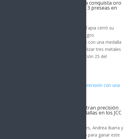
Triatleta sonorense Rosa Tapia conquista oro
en relevos mixtos y finaliza con 3 preseas en
JCC
DEPORTES
La olímpica sonorense Rosa María Tapia cerró su
participación en el triatlón de los Juegos
Centroamericanos y del Caribe 2026 con una medalla
de oro en Relevos Mixtos, para totalizar tres metales
(dos dorados y un bronce) en la edición 25 del
certamen en Santo...
Pistoleros sonorenses demuestran precisión
con una cosecha de cuatro medallas en los JCC
DEPORTES
Los pistoleros deportivos sonorenses, Andrea Ibarra y
David Valdez Mouet, se combinaron para ganar este