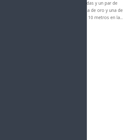
domingo cuatro medallas (dos doradas y un par de
color argento), al llevarse ambos una de oro y una de
plata, en acciones de la distancia de 10 metros en la...
« Entradas más antiguas
vacío
Sonora