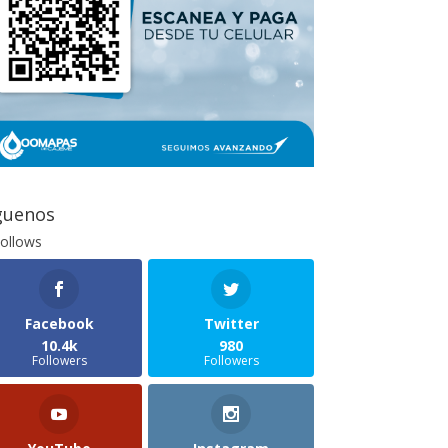
guenos
ollows
Facebook
Twitter
10.4k
980
Followers
Followers