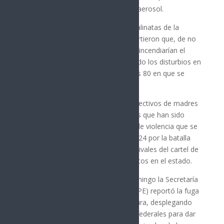
hubo pega de carteles y pintas con aerosol.
El contingente se detuvo en las escalinatas de la
Catedral de Culiacán, en donde advirtieron que, de no
recibir respuesta en sus demandas, incendiarían el
edificio del Ayuntamiento, recordando los disturbios en
el proceso electoral de finales de los 80 en que se
quemó el recinto municipal.
La marcha fue acompañada por colectivos de madres
buscadoras y familiares de personas que han sido
desaparecidas durante la escalada de violencia que se
recrudeció el 9 de septiembre de 2024 por la batalla
entre Chapitos y Mayos, facciones rivales del cartel de
Sinaloa, con ya más de 700 asesinatos en el estado.
Por otra parte, esta mañana de domingo la Secretaría
de Seguridad Pública del Estado (SSPE) reportó la fuga
de cuatro reos del penal de Angostura, desplegando
un operativo conjunto con fuerzas federales para dar