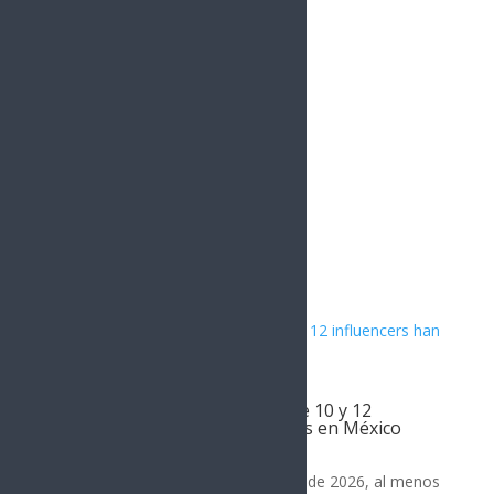
Instagram
1.5k
Followers
Artículos Relacionados
Al menos 18 periodistas y entre 10 y 12
influencers han sido asesinados en México
Noticia del Día
Desde enero de 2024 hasta agosto de 2026, al menos