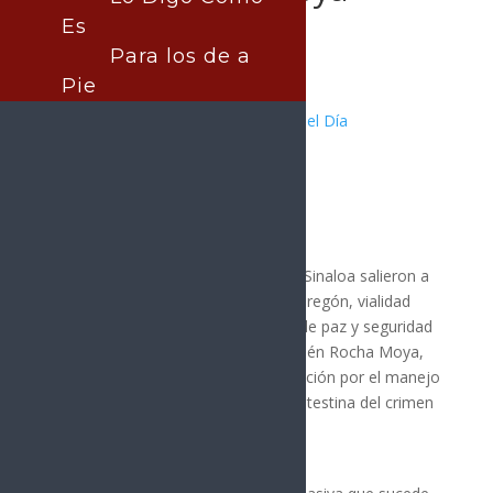
Es
Para los de a
Pie
Publicado por:
La nota central
MÉXICO
|
Nota Principal
|
Noticia del Día
26 enero, 2025
Miles de habitantes de la capital de Sinaloa salieron a
manifestarse a la avenida Álvaro Obregón, vialidad
principal de la ciudad, en demanda de paz y seguridad
junto a la salida del gobernador Rubén Rocha Moya,
en medio de críticas a su administración por el manejo
de los casi cinco meses de guerra intestina del crimen
organizado.