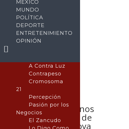
MÉXICO
MUNDO
POLÍTICA
DEPORTE
ENTRETENIMIENTO
Buscar
OPINIÓN
A Contra Luz
Contrapeso
Cromosoma
21
Percepción
Pasión por los
Estallan ciudadanos
Negocios
contra gobierno de
El Zancudo
Rubén Rocha Moya
Lo Digo Como