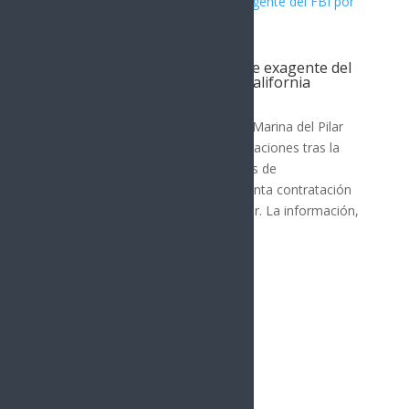
Filtración revela contratación de exagente del
FBI por gobernadora de Baja California
Nota Principal
La gobernadora de Baja California, Marina del Pilar
Ávila Olmeda, enfrenta nuevas revelaciones tras la
difusión de una grabación y capturas de
conversaciones que indican la presunta contratación
de un exagente del FBI como asesor. La información,
publicada por...
« Entradas más antiguas