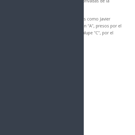
con el paradero de estas personas privadas de la
libertad.
Los reos fugados están identificados como Javier
Alfonso “L”, José Juan “L” y Ángel Irán “A”, presos por el
delito de secuestro, y Eleazar Guadalupe “C”, por el
delito de homicidio calificado.
Fuente: www.proceso.com.mx
Síguenos
Follows
Facebook
10.4k
Followers
Twitter
980
Followers
YouTube
0
Followers