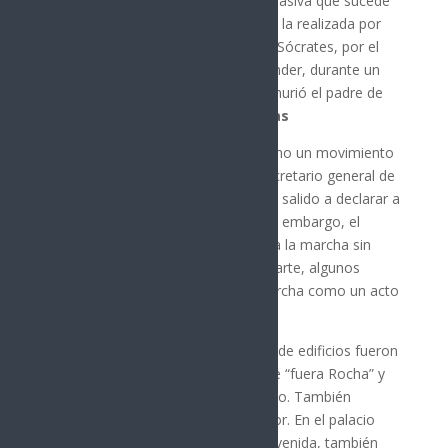
Esta es la segunda manifestación masiva que sucede
en menos de una semana, luego de la realizada por
profesores y familias de la primaria Sócrates, por el
asesinato de los niños Gael y Alexander, durante un
ataque armado en el que también murió el padre de
los menores.
Noticias Relacionadas
Este evento ha sido catalogado como un movimiento
con tintes políticos por parte del secretario general de
gobierno, Feliciano Castro, quien ha salido a declarar a
medios en lugar del gobernador. Sin embargo, el
funcionario señaló que se respetaría la marcha sin
ningún tipo de represión. Por otra parte, algunos
medios locales se refirieron a la marcha como un acto
de vandalismo y violento.
Durante la marcha, por las paredes de edificios fueron
pegados carteles con la consigna de “fuera Rocha” y
otros con la leyenda de narco estado. También
quemaron una piñata del gobernador. En el palacio
municipal, ubicado por la principal avenida, también