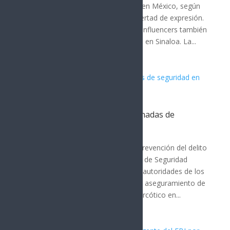
18 periodistas han sido asesinados en México, según
organizaciones defensoras de la libertad de expresión.
En el mismo periodo, entre 10 y 12 influencers también
han sido ejecutados, principalmente en Sinaloa. La...
PESP fortalece acciones coordinadas de
seguridad en Nogales
MÉXICO
Con los operativos de seguridad y prevención del delito
que ha desplegado la Policía Estatal de Seguridad
Pública (PESP) en coordinación con autoridades de los
tres niveles de gobierno, lograron el aseguramiento de
superior a los 600 envoltorios de narcótico en...