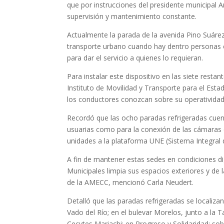
que por instrucciones del presidente municipal A
supervisión y mantenimiento constante.
Actualmente la parada de la avenida Pino Suáre
transporte urbano cuando hay dentro personas 
para dar el servicio a quienes lo requieran.
Para instalar este dispositivo en las siete resta
Instituto de Movilidad y Transporte para el E
los conductores conozcan sobre su operatividad
Recordó que las ocho paradas refrigeradas cuent
usuarias como para la conexión de las cámaras de
unidades a la plataforma UNE (Sistema Integral d
A fin de mantener estas sedes en condiciones dig
Municipales limpia sus espacios exteriores y de
de la AMECC, mencionó Carla Neudert.
Detalló que las paradas refrigeradas se localizan
Vado del Río; en el bulevar Morelos, junto a la T
Cecytes Mariachi; en Progreso y Solidaridad; sob