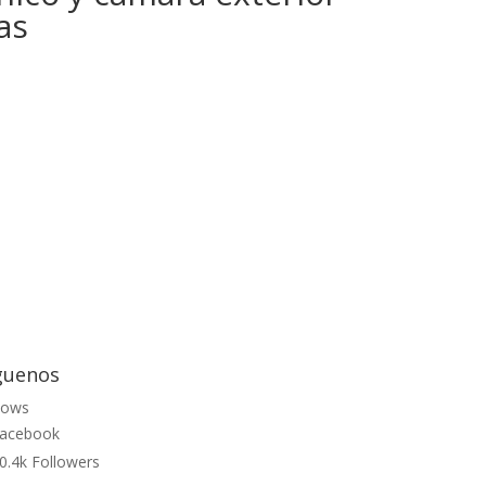
as
guenos
lows
acebook
0.4k
Followers