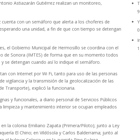
ntonio Astiazarán Gutiérrez realizan un monitoreo,
T
9
Y
z cuenta con un semáforo que alerta a los choferes de
esperando una unidad, a fin de que con tiempo se detengan
0
I
ntes, el Gobierno Municipal de Hermosillo se coordina con el
1
stado de Sonora (IMTES) de forma que en su momento todos
 y se detengan cuando así lo indique el semáforo.
an con Internet por Wi Fi, tanto para uso de las personas
 vigilancia y la transmisión de la geolocalización de las
e Transporte), explicó la funcionaria.
nas y funcionales, a diario personal de Servicios Públicos
 la limpieza y mantenimiento interior se ocupan empleados
 en la colonia Emiliano Zapata (Primera/Piloto); junto a Ley
aquería El Chino; en Vildósola y Carlos Balderrama; junto al
re el bulevar Colosio y en la avenida Pino Suárez.