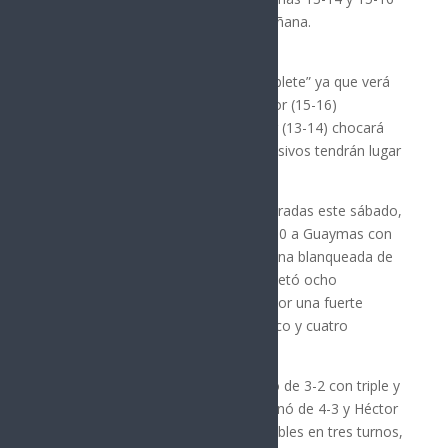
años, en punto de las 9:00 de la mañana.
Cajeme tratará de completar el “doblete” ya que verá
acción en las dos finales: en la Mayor (15-16)
enfrentará a Navojoa y en la menor (13-14) chocará
ante Hermosillo, ambos duelos decisivos tendrán lugar
en los campos del Cárcamo.
En las semifinales en la 15-16, celebradas este sábado,
Cajeme blanqueó por nocaut de 10-0 a Guaymas con
pitcheo de Darío Reyna, quien tiró una blanqueada de
cinco entradas (toleró tres hits y recetó ocho
ponches), además fue respaldado por una fuerte
ofensiva que incluyó racimos de cinco y cuatro
carreras.
Por los ganadores, Luis García sonó de 3-2 con triple y
doblete, además Edman Cuevas tronó de 4-3 y Héctor
Rea también conectó par de imparables en tres turnos,