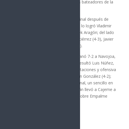
para convertirse en los tres mejores bateadores de la
ofensiva cajemense.
Mientras tanto, Navojoa pasó a la final después de
doblegar 7-2 a Hermosillo; el triunfo lo logró Vladimir
Rodríguez y la derrota la sufrió Derek Aragón; del lado
de los “mayos” repitieron Martín Gutiérrez (4-3), Javier
Ramos (4-2) y Ángel Valenzuela (4-2).
Pasando a la 13-14, Hermosillo le ganó 7-2 a Navojoa,
en donde el lanzador de la victoria resultó Luis Núñez,
arropado por un racimo de tres anotaciones y ofensiva
de Vinicio Mexicano (3-2) y Sebastián González (4-2);
perdió José Ochoa. En la otra semifinal, un sencillo en
la séptima entrada de Alexis Amparán llevó a Cajeme a
una espectacular victoria de 11-10 sobre Empalme
para fichar el pase a la final.
Síguenos