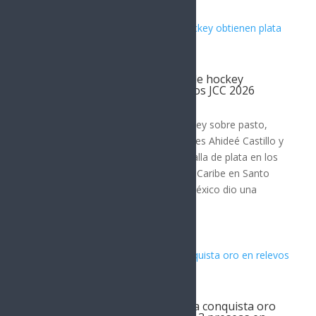
Artículos Relacionados
Par de jugadoras sonorenses de hockey
obtienen plata con México en los JCC 2026
DEPORTES
El equipo mexicano femenil de hockey sobre pasto,
que tuvo en sus filas a las sonorenses Ahideé Castillo y
Katerine Rivera, finalizó con la medalla de plata en los
XXV Juegos Centroamericanos y del Caribe en Santo
Domingo, República Dominicana. México dio una
tremenda...
Triatleta sonorense Rosa Tapia conquista oro