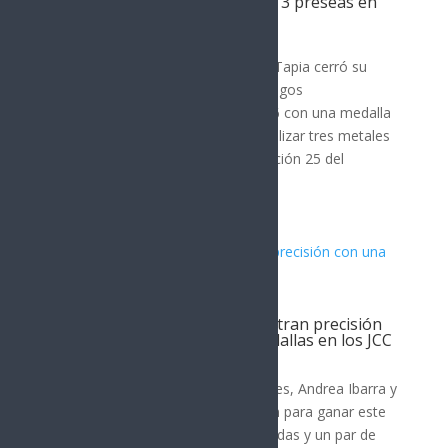
en relevos mixtos y finaliza con 3 preseas en
JCC
DEPORTES
La olímpica sonorense Rosa María Tapia cerró su
participación en el triatlón de los Juegos
Centroamericanos y del Caribe 2026 con una medalla
de oro en Relevos Mixtos, para totalizar tres metales
(dos dorados y un bronce) en la edición 25 del
certamen en Santo...
Pistoleros sonorenses demuestran precisión
con una cosecha de cuatro medallas en los JCC
DEPORTES
Los pistoleros deportivos sonorenses, Andrea Ibarra y
David Valdez Mouet, se combinaron para ganar este
domingo cuatro medallas (dos doradas y un par de