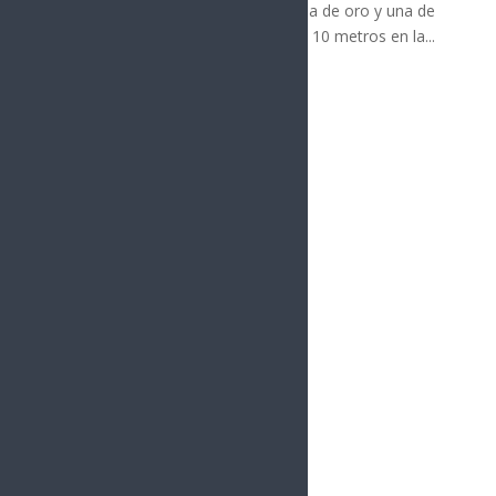
color argento), al llevarse ambos una de oro y una de
plata, en acciones de la distancia de 10 metros en la...
« Entradas más antiguas
vacío
Sonora