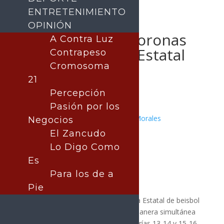
ENTRETENIMIENTO
OPINIÓN
Entregarán las coronas
A Contra Luz
de la Olimpiada Estatal
Contrapeso
de Beisbol
Cromosoma
21
Percepción
Pasión por los
Publicado por:
Juan Antonio Pérez Morales
Negocios
DEPORTES
El Zancudo
8 febrero, 2026
Lo Digo Como
Es
Para los de a
Pie
Los dos campeones de la Olimpiada Estatal de beisbol
saldrán este domingo, cuando de manera simultánea
se celebren las finales de las categorías 13-14 y 15-16