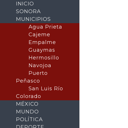
INICIO
SONORA
MUNICIPIOS
Agua Prieta
Cajeme
Empalme
Guaymas
Hermosillo
Navojoa
Puerto
Buscar
Peñasco
San Luis Río
Colorado
MÉXICO
MUNDO
POLÍTICA
DEPORTE