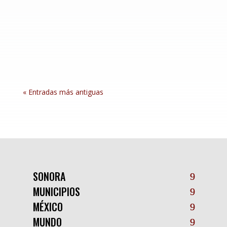
parte del fortalecimiento de la estrategia de
seguridad que impulsa en coordinación con la
presidenta Claudia Sheinbaum Pardo y las
instituciones de los tres órdenes de gobierno, el
gobernador Alfonso Durazo Montaño...
« Entradas más antiguas
SONORA
MUNICIPIOS
MÉXICO
MUNDO