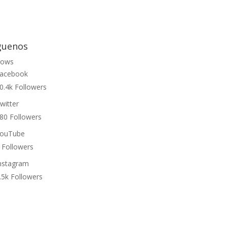
guenos
lows
acebook
0.4k
Followers
witter
80
Followers
ouTube
Followers
nstagram
.5k
Followers