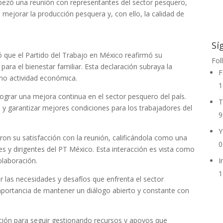
bezó una reunión con representantes del sector pesquero,
ejorar la producción pesquera y, con ello, la calidad de
Sí
ó que el Partido del Trabajo en México reafirmó su
Fol
ara el bienestar familiar. Esta declaración subraya la
F
omo actividad económica.
1
ograr una mejora continua en el sector pesquero del país.
T
y garantizar mejores condiciones para los trabajadores del
9
Y
on su satisfacción con la reunión, calificándola como una
0
es y dirigentes del PT México. Esta interacción es vista como
olaboración.
I
1
r las necesidades y desafíos que enfrenta el sector
importancia de mantener un diálogo abierto y constante con
sición para seguir gestionando recursos y apoyos que