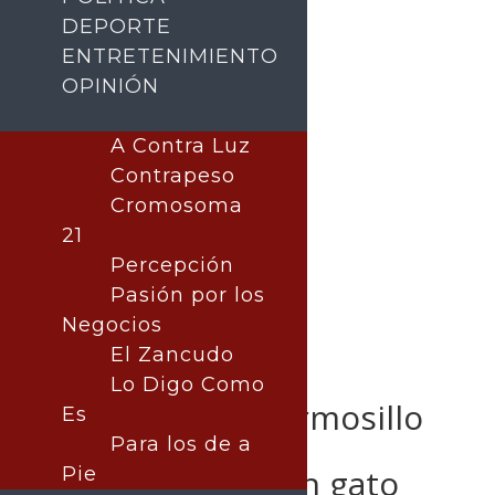
DEPORTE
ENTRETENIMIENTO
OPINIÓN
Buscar
A Contra Luz
Contrapeso
Cromosoma
21
Percepción
Pasión por los
Negocios
El Zancudo
Lo Digo Como
Detienen en Hermosillo
Es
a hombre por
Para los de a
descuartizar a un gato
Pie