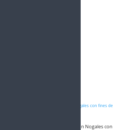
YouTube
0
Followers
Instagram
1.5k
Followers
Artículos Relacionados
Capturan a presunto criminal en Nogales con