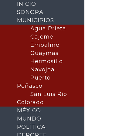
INICIO
SONORA
MUNICIPIOS
Agua Prieta
Cajeme
Empalme
Guaymas
Hermosillo
Navojoa
Puerto
Buscar
Peñasco
San Luis Río
Colorado
MÉXICO
MUNDO
POLÍTICA
DEPORTE