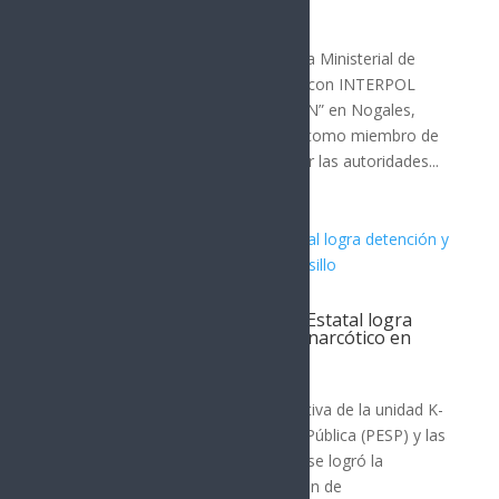
fines de extradición a EE.UU.
SEGURIDAD
En un operativo conjunto, la Agencia Ministerial de
Investigación Criminal (AMIC) junto con INTERPOL
México arrestaron a Edgar Aurelio “N” en Nogales,
Sonora. El detenido es identificado como miembro de
un grupo delictivo y es requerido por las autoridades...
Unidad canina K-9 de la Policía Estatal logra
detención y aseguramiento de narcótico en
Hermosillo
SEGURIDAD
Con la oportuna intervención operativa de la unidad K-
9 de la Policía Estatal de Seguridad Pública (PESP) y las
destrezas del ejemplar canino Killy, se logró la
detención de un hombre en posesión de