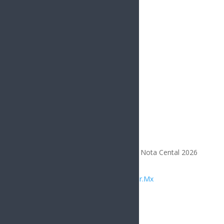
Opinión
Todos los Derechos Reservados | Nota Cental 2026
Diseñado por
Integrar.Mx