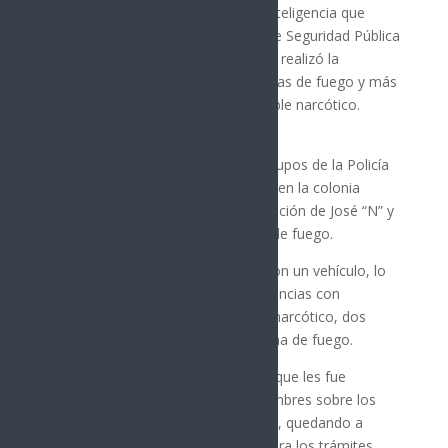
Durante el trabajo operativo y de inteligencia que
realizaron grupos de la Secretaría de Seguridad Pública
(SSP) en la ciudad de Hermosillo, se realizó la
detención de dos hombres con armas de fuego y más
de mil dosis de sustancias con posible narcótico.
A través de la intervención de los grupos de la Policía
Estatal de Seguridad Pública (PESP) en la colonia
Solidaridad, llevaron a cabo la detención de José “N” y
Olivio “N” al incautarles dos armas de fuego.
Además de las armas, les aseguraron un vehículo, lo
equivalente a mil 128 dosis de sustancias con
características físicas y similares al narcótico, dos
cargadores y 25 cartuchos para arma de fuego.
Debido a la posesión de la materia que les fue
incautada, se informó a los dos hombres sobre los
derechos de las personas detenidas, quedando a
disposición del Ministerio Público para los trámites