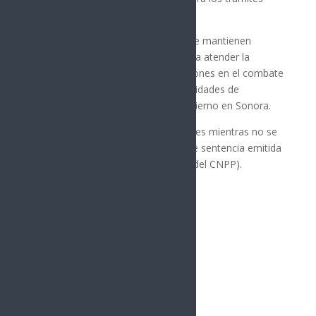
legales correspondientes.
Los grupos operativos de la PESP se mantienen
comprometidos en las acciones para atender la
denuncia ciudadana, fortalecer acciones en el combate
al delito y la coordinación con autoridades de
seguridad de los tres niveles de gobierno en Sonora.
Los detenidos se presumen inocentes mientras no se
declare su responsabilidad mediante sentencia emitida
por el órgano jurisdiccional (Art. 13 del CNPP).
Síguenos
Follows
Facebook
10.4k
Followers
Twitter
980
Followers