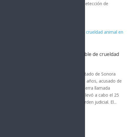
metanfetamina. La especialista en detección de
narcóticos, armas de...
Detienen a presunto responsable de crueldad
animal en Bácum, Sonora
SEGURIDAD
La Fiscalía General de Justicia del Estado de Sonora
(FGJES) detuvo a Valentín "N", de 46 años, acusado de
crueldad animal en agravio de una perra llamada
"More" en Bácum. La detención se llevó a cabo el 25
de julio de 2026, tras obtener una orden judicial. El...
« Entradas más antiguas