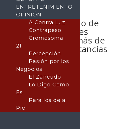
ENTRETENIMIENTO
OPINIÓN
Detiene Gobierno de
A Contra Luz
Sonora a hombres
Contrapeso
armados y con más de
Cromosoma
21
mil dosis de sustancias
Percepción
prohibidas: SSP
Pasión por los
Negocios
El Zancudo
Lo Digo Como
Publicado por:
La nota central
SEGURIDAD
Es
18 marzo, 2025
Para los de a
Pie