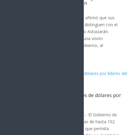
distinto al de Antonio Astiazarán
Hermosillo
Por: Arath Landavazo Lorenia Valles afirmó que sus
resultados y su proyecto son lo que distinguen con el
actual alcalde de Hermosillo, Antonio Astiazarán.
Señaló que su proyecto representa una visión
totalmente distinta a la del actual gobierno, al
considerar que la...
EE.UU. ofrece hasta 102 millones de dólares por
líderes del CJNG
Hermosillo
Por: Máximo Pérez Washington, D.C.- El Gobierno de
Estados Unidos anunció recompensas de hasta 102
millones de dólares por información que permita