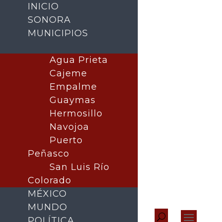
INICIO
SONORA
MUNICIPIOS
Agua Prieta
Cajeme
Empalme
Guaymas
Hermosillo
Navojoa
Puerto
Peñasco
San Luis Río
Colorado
MÉXICO
MUNDO
POLÍTICA