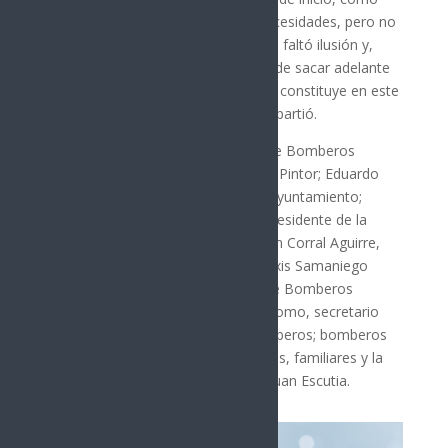
todo, hubo precariedades, hubo necesidades, pero no
faltó corazón, no faltó intención, no faltó ilusión y,
sobre todo, no faltó el entusiasmo de sacar adelante
este proyecto que, al día de hoy, se constituye en este
Departamento de Bomberos”, compartió.
Los acompañaron el coordinador de Bomberos
Veteranos de Hermosillo, Francisco Pintor; Eduardo
Alejo Acuña Padilla, secretario del Ayuntamiento;
Óscar Raúl García Sugich, regidor presidente de la
Comisión de Protección Civil; Ramón Corral Aguirre,
oficial mayor del Ayuntamiento; Alexis Samaniego
Balboa, presidente del Patronato de Bomberos
Hermosillo; Jesús Jossymar Fierro Romo, secretario
general del Sindicato Único de Bomberos; bomberos
activos y veteranos, cadetes, amigos, familiares y la
Banda de Guerra de la Secundaria Juan Escutia.