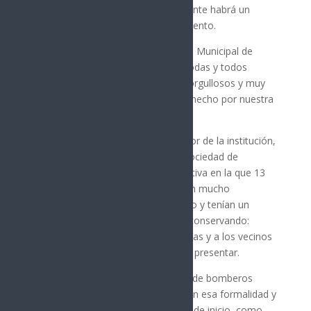
elementos; anunció que próximamente habrá un
nuevo apoyo en temas de equipamiento.
“Felicidades, a nombre del Gobierno Municipal de
Hermosillo. Les queremos decir a todas y todos
ustedes que estamos sumamente orgullosos y muy
agradecidos por lo mucho que han hecho por nuestra
ciudad”, manifestó.
Juan Francisco Matty Ortega, director de la institución,
contó que un 13 de agosto, en la Sociedad de
Artesanos, se firmó el acta constitutiva en la que 13
personas valientes, soñadoras y con mucho
entusiasmo creyeron en un proyecto y tenían un
propósito que, en el fondo, siguen conservando:
proteger a la ciudadanía, a las familias y a los vecinos
de cualquier incidente que se pueda presentar.
“Anteriormente no había un cuerpo de bomberos
consolidado que pudiera atender con esa formalidad y
en esa organización que se generó; de inicio, como