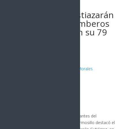
Destaca Toño Astiazarán
heroísmo de Bomberos
de Hermosillo en su 79
aniversario
Publicado por:
Juan Antonio Pérez Morales
Hermosillo
13 agosto, 2025
La valentía y heroísmo de los integrantes del
Departamento de Bomberos de Hermosillo destacó el