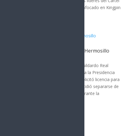
localizar y arrestar a ocho presuntos líderes del Cártel
Jalisco Nueva Generación (CJNG). Enfocado en Kingpin
Strategy,...
Gildardo Real busca Alcaldía de Hermosillo
Hermosillo
Por: Arath Landavazo Hermosillo.- Gildardo Real
buscará candidatura con el PAN para la Presidencia
Municipal de Hermosillo en 2027, solicitó licencia para
participar en el proceso interno. Decidió separarse de
su cargo para garantizar equidad durante la
contienda...
« Entradas más antiguas