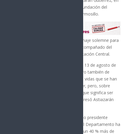
presidente municipal, Antonio Astiazarán Gutiérrez, en
la ceremonia del 79 aniversario de fundación del
Departamento de Bomberos de Hermosillo.
Toño Astiazarán encabezó el homenaje solemne para
los bomberos caídos en el deber, acompañado del
sonido de la sirena ubicada en la Estación Central.
“Estos 79 años nos recuerdan aquel 13 de agosto de
1946, muchas historias de éxito, pero también de
valentía y, sobre todo, de heroísmo; vidas que se han
perdido en el cumplimiento del deber, pero, sobre
todo, en esta gran responsabilidad que significa ser
integrante de esta gran familia”, expresó Astiazarán
Gutiérrez.
Mencionó que desde que inició como presidente
municipal, en septiembre de 2021, el Departamento ha
crecido de manera importante, con un 40 % más de