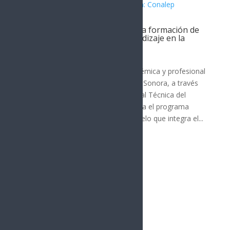
Gobierno de Sonora fortalece la formación de
talento con el programa Aprendizaje en la
Empresa: Conalep
MÉXICO
,
Guaymas
Para fortalecer la preparación académica y profesional
de las y los jóvenes, el Gobierno de Sonora, a través
del Colegio de Educación Profesional Técnica del
Estado de Sonora (Conalep), impulsa el programa
Aprendizaje en la Empresa, un modelo que integra el...
« Entradas más antiguas