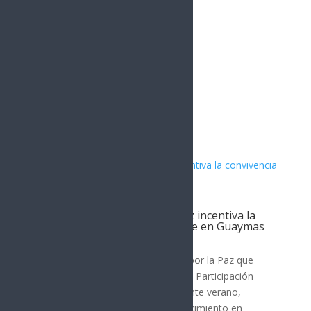
Artículos Relacionados
Jornada Permanente por la Paz incentiva la
convivencia familiar y el deporte en Guaymas
Guaymas
La estrategia Jornada Permanente por la Paz que
impulsa la Secretaría de Seguridad y Participación
Ciudadana (SSPC), durante el presente verano,
organiza actividades de sano esparcimiento en