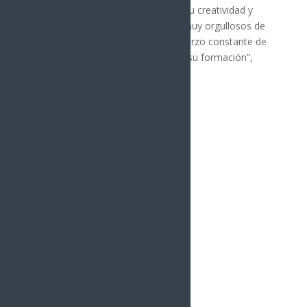
contextos reales, lo cual fortalece su creatividad y
preparación profesional. Estamos muy orgullosos de
los resultados obtenidos y del esfuerzo constante de
nuestros jóvenes por sobresalir en su formación”,
puntualizó el rector.
Síguenos
Follows
Facebook
10.4k
Followers
Twitter
980
Followers
YouTube
0
Followers
Instagram
1.5k
Followers