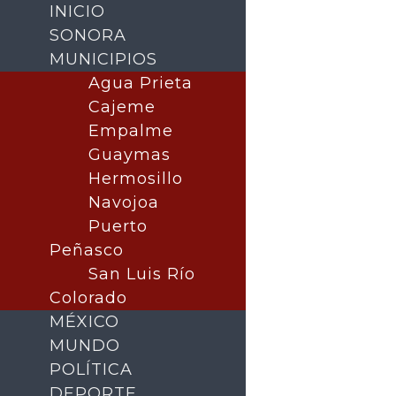
INICIO
SONORA
MUNICIPIOS
Agua Prieta
Cajeme
Empalme
Guaymas
Hermosillo
Navojoa
Puerto
Buscar
Peñasco
San Luis Río
Colorado
MÉXICO
MUNDO
POLÍTICA
DEPORTE