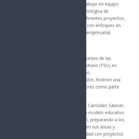
El ingenio, compromiso, talento y trabajo en equipo
del alumnado de la Universidad Tecnológica de
Guaymas (UTG) fue plasmado en diferentes proyectos,
desarrollados por los universitarios, con enfoques en
sostenibilidad, negocios y liderazgo empresarial,
destacó Javier Carrizales Salazar.
El rector de la UTG indicó que estudiantes de las
carreras de Técnico Superior Universitario (TSU) en
Mecatrónica y TSU en Administración,
correspondientes al tercer cuatrimestre, hicieron una
presentación de proyectos integradores como parte
de las actividades del cierre de año.
Con este tipo de iniciativas, enfatizó Carrizales Salazar,
la universidad sigue fortaleciendo su modelo educativo
basado en la práctica y la innovación, preparando a los
jóvenes para ser los futuros líderes en sus áreas y
contribuir al desarrollo de la comunidad con proyectos