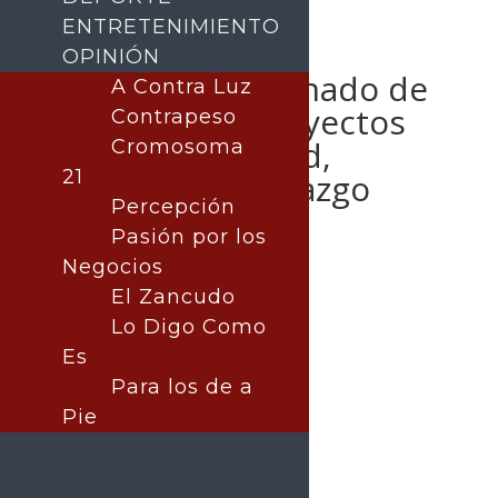
ENTRETENIMIENTO
OPINIÓN
Desarrolla alumnado de
A Contra Luz
UTGuaymas proyectos
Contrapeso
de sostenibilidad,
Cromosoma
21
negocios y liderazgo
Percepción
empresarial
Pasión por los
Negocios
El Zancudo
Lo Digo Como
Publicado por:
La nota central
Guaymas
Es
|
Nota Principal
31 diciembre, 2024
Para los de a
Pie