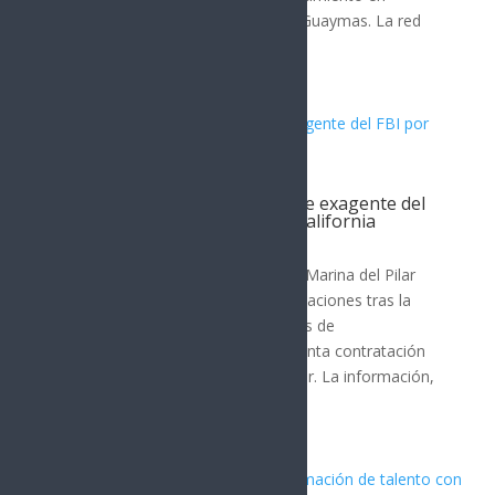
beneficio de la niñez y juventud de Guaymas. La red
vecinal Guaymas Norte...
Filtración revela contratación de exagente del
FBI por gobernadora de Baja California
Nota Principal
La gobernadora de Baja California, Marina del Pilar
Ávila Olmeda, enfrenta nuevas revelaciones tras la
difusión de una grabación y capturas de
conversaciones que indican la presunta contratación
de un exagente del FBI como asesor. La información,
publicada por...