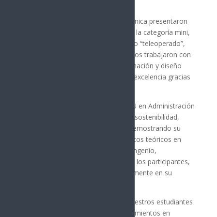
significativos y de impacto.
Los estudiantes de TSU en Mecatrónica presentaron
una competencia de “sumobots” en la categoría mini,
con robots de 15 cm y 1 kg en modo “teleoperado”,
siendo la primera vez que los alumnos trabajaron con
componentes electrónicos, programación y diseño
estructural, logrando resultados de excelencia gracias
a su dedicación y colaboración.
Por su parte, los estudiantes de TSU en Administración
exhibieron proyectos enfocados en sostenibilidad,
negocios y liderazgo empresarial, demostrando su
capacidad para integrar conocimientos teóricos en
soluciones prácticas, resaltando el ingenio,
compromiso y trabajo en equipo de los participantes,
quienes buscaron impactar positivamente en su
entorno.
“Iniciativas como estas brindan a nuestros estudiantes
la oportunidad de aplicar sus conocimientos en