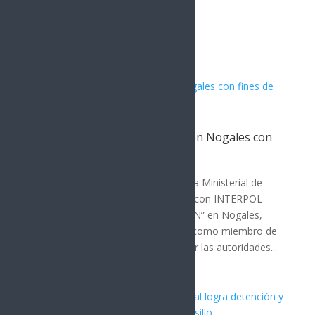
Artículos Relacionados
Capturan a presunto criminal en Nogales con
fines de extradición a EE.UU.
SEGURIDAD
En un operativo conjunto, la Agencia Ministerial de
Investigación Criminal (AMIC) junto con INTERPOL
México arrestaron a Edgar Aurelio “N” en Nogales,
Sonora. El detenido es identificado como miembro de
un grupo delictivo y es requerido por las autoridades...