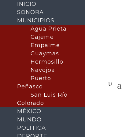
INICIO
SONORA
MUNICIPIOS
Agua Prieta
Cajeme
Empalme
Guaymas
Hermosillo
Navojoa
Puerto
Peñasco
San Luis Río
Colorado
MÉXICO
MUNDO
POLÍTICA
DEPORTE