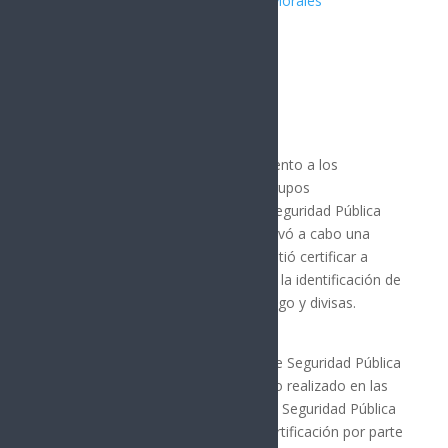
Publicado por:
Juan Antonio Pérez Morales
SEGURIDAD
14 julio, 2025
Para profesionalizar y dar cumplimiento a los
estándares de desempeño de los grupos
especializados de la Secretaría de Seguridad Pública
(SSP) del Gobierno de Sonora, se llevó a cabo una
capacitación y evaluación que permitió certificar a
binomios caninos especializados en la identificación de
sustancias narcóticas, armas de fuego y divisas.
La unidad K-9 de la Policía Estatal de Seguridad Pública
(PESP) participó en el entrenamiento realizado en las
instalaciones de la Universidad de la Seguridad Pública
(USP), lo que permitió obtener la certificación por parte