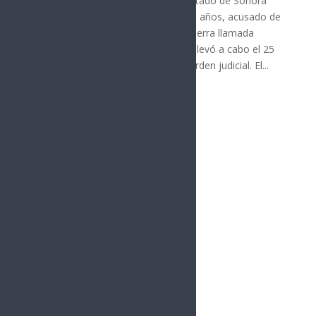
La Fiscalía General de Justicia del Estado de Sonora
(FGJES) detuvo a Valentín "N", de 46 años, acusado de
crueldad animal en agravio de una perra llamada
"More" en Bácum. La detención se llevó a cabo el 25
de julio de 2026, tras obtener una orden judicial. El...
« Entradas más antiguas
vacío