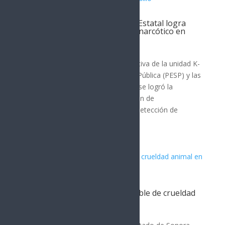
Unidad canina K-9 de la Policía Estatal logra
detención y aseguramiento de narcótico en
Hermosillo
SEGURIDAD
Con la oportuna intervención operativa de la unidad K-
9 de la Policía Estatal de Seguridad Pública (PESP) y las
destrezas del ejemplar canino Killy, se logró la
detención de un hombre en posesión de
metanfetamina. La especialista en detección de
narcóticos, armas de...
Detienen a presunto responsable de crueldad
animal en Bácum, Sonora
SEGURIDAD