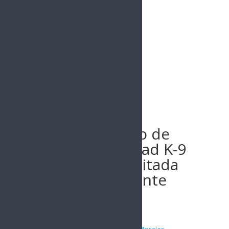
Buscar
Cuenta Gobierno de
Sonora con unidad K-9
de la PESP acreditada
internacionalmente