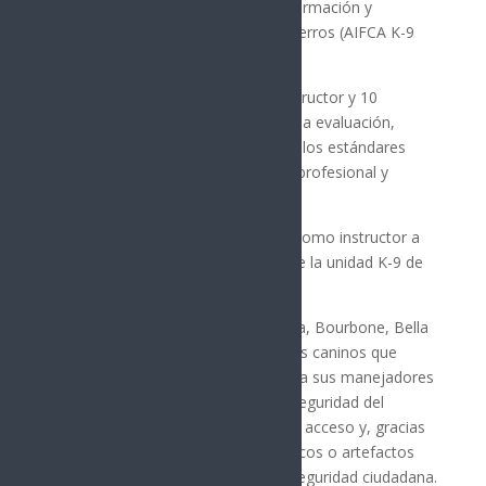
de la Asociación Internacional de Formación y
Capacitación de Adiestradores de Perros (AIFCA K-9
A.C.).
Un total de 14 manejadores, un instructor y 10
ejemplares caninos participaron en la evaluación,
obteniendo el mérito al cumplir con los estándares
necesarios para brindar un servicio profesional y
oportuno a la ciudadanía.
Además, se otorgó la certificación como instructor a
Juan Carlos Torres Durazo, titular de la unidad K-9 de
la Policía Estatal.
Meno, Szimon, Zeusz, Hilda II, Berta, Bourbone, Bella
II, Killy, Kati y Cila son los ejemplares caninos que
diariamente salen a las calles junto a sus manejadores
para colaborar en la estrategia de seguridad del
estado, intervenir en zonas de difícil acceso y, gracias
a sus habilidades, identificar narcóticos o artefactos
que representen un riesgo para la seguridad ciudadana.