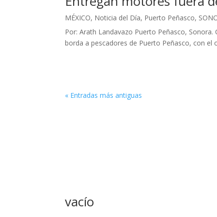
Entregan motores fuera d
MÉXICO
,
Noticia del Día
,
Puerto Peñasco
,
SON
Por: Arath Landavazo Puerto Peñasco, Sonora. C
borda a pescadores de Puerto Peñasco, con el obj
« Entradas más antiguas
vacío