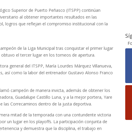
ológico Superior de Puerto Peñasco (ITSPP) continúan
ersitario al obtener importantes resultados en las
bol, logros que reflejan el compromiso institucional con la
Sí
Fo
 campeón de la Liga Municipal tras conquistar el primer lugar
obtuvo el tercer lugar en los torneos de apertura.
ctora general del ITSPP, María Lourdes Márquez Villanueva,
tes, así como la labor del entrenador Gustavo Alonso Franco
roclamó campeón de manera invicta, además de obtener los
adora, Guadalupe Castillo Luna, y a la mejor portera, Yare
de las Correcaminos dentro de la justa deportiva.
rimera mitad de la temporada con una contundente victoria
or un lugar en los playoffs. La participación conjunta de
rtenencia y demuestra que la disciplina, el trabajo en