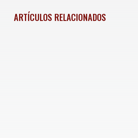
ARTÍCULOS RELACIONADOS
El Gobierno de Hermosillo, a través del Instituto
de Protección y Bienestar Animal, invita a la
ciudadanía a participar en la Feria de Adopciones
“Adopta a tu nuevo mejor amigo”, una actividad
que busca brindar una segunda oportunidad a
perros y gatos en espera de un...