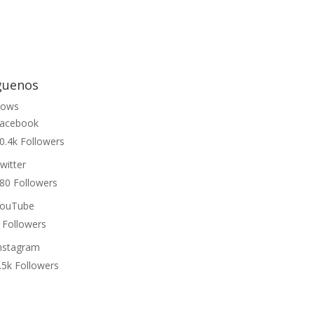
guenos
lows
acebook
0.4k
Followers
witter
80
Followers
ouTube
Followers
nstagram
.5k
Followers