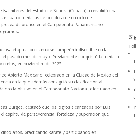
de Bachilleres del Estado de Sonora (Cobach), consolidó una
mular cuatro medallas de oro durante un ciclo de
a presea de bronce en el Campeonato Panamericano
ilogramos.
Sí
Fol
 exitosa etapa al proclamarse campeón indiscutible en la
F
a el pasado mes de mayo. Previamente conquistó la medalla
1
 Morelos, en noviembre de 2025.
T
rneo Abierto Mexicano, celebrado en la Ciudad de México del
9
encia en la que además consiguió su clasificación al
e oro la obtuvo en el Campeonato Nacional, efectuado en
Y
0
osas Burgos, destacó que los logros alcanzados por Luis
I
 el espíritu de perseverancia, fortaleza y superación que
1
s cinco años, practicando karate y participando en