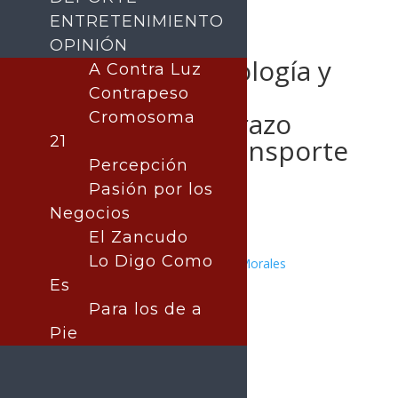
ENTRETENIMIENTO
OPINIÓN
Con nueva tecnología y
A Contra Luz
más unidades,
Contrapeso
Gobernador Durazo
Cromosoma
21
moderniza el transporte
Percepción
en Sonora
Pasión por los
Negocios
El Zancudo
Lo Digo Como
Publicado por:
Juan Antonio Pérez Morales
SONORA
Es
8 febrero, 2026
Para los de a
Pie