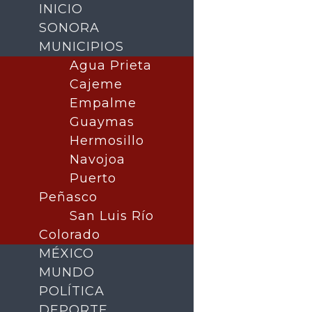
INICIO
SONORA
MUNICIPIOS
Agua Prieta
Cajeme
Empalme
Guaymas
Hermosillo
Navojoa
Puerto
Buscar
Peñasco
San Luis Río
Colorado
MÉXICO
MUNDO
POLÍTICA
DEPORTE