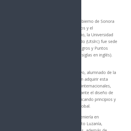
Como parte del compromiso del Gobierno de Sonora
con la actualización de conocimientos y el
fortalecimiento del sector alimentario, la Universidad
Tecnológica de San Luis Río Colorado (Utslrc) fue sede
de la Certificación en Análisis de Peligros y Puntos
Críticos de Control (HACCP, por sus siglas en inglés).
Durante dos días de trabajo intensivo, alumnado de la
institución y personas interesadas en adquirir esta
certificación, basada en estándares internacionales,
reforzaron sus conocimientos mediante el diseño de
planes de seguridad alimentaria, aplicando principios y
metodologías reconocidas a nivel global.
La subdirectora de la carrera de Ingeniería en
Tecnología de Alimentos, Xóchitl Soto Luzanía,
destacó que “con este tipo de cursos, además de