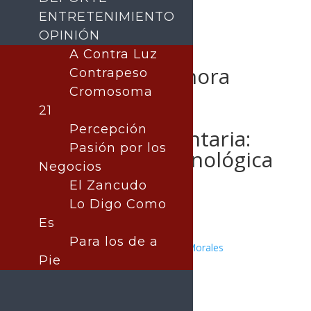
ENTRETENIMIENTO
OPINIÓN
Con éxito realiza
A Contra Luz
Gobierno de Sonora
Contrapeso
certificación
Cromosoma
21
internacional en
Percepción
inocuidad alimentaria:
Pasión por los
Universidad Tecnológica
Negocios
de SLRC
El Zancudo
Lo Digo Como
Es
Para los de a
Publicado por:
Juan Antonio Pérez Morales
Pie
San Luis Río Colorado
29 julio, 2025