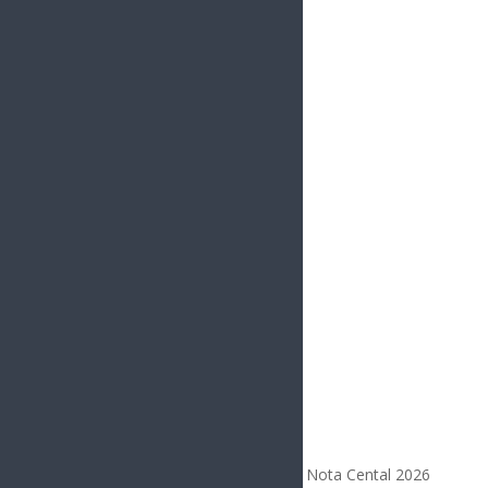
Deportes
Entretenimiento
Opinión
Todos los Derechos Reservados | Nota Cental 2026