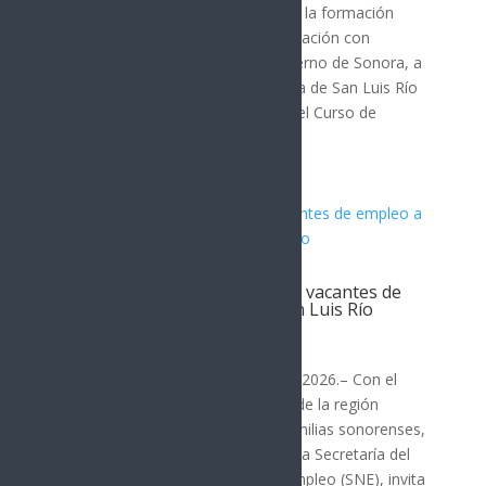
Como parte de su compromiso con la formación
académica de alta calidad y la vinculación con
estándares internacionales, el Gobierno de Sonora, a
través de la Universidad Tecnológica de San Luis Río
Colorado (Utslrc), realizó con éxito el Curso de
Certificación 2.0...
Gobierno de Sonora promueve vacantes de
empleo a través del SNE en San Luis Río
Colorado
San Luis Río Colorado
Hermosillo, Sonora; 12 de mayo de 2026.– Con el
objetivo de fortalecer la economía de la región
fronteriza y brindar certeza a las familias sonorenses,
el Gobierno de Sonora, a través de la Secretaría del
Trabajo y el Servicio Nacional de Empleo (SNE), invita