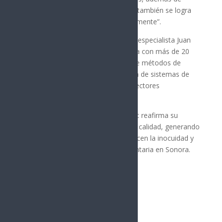
contar con egresados de alto nivel, también se logra
que estén certificados internacionalmente”.
La certificación fue impartida por el especialista Juan
José Varela Hernández, quien cuenta con más de 20
años de experiencia en validación de métodos de
desinfección y en la implementación de sistemas de
inocuidad alimentaria en distintos sectores
productivos.
Con actividades como esta, la Utslrc reafirma su
compromiso con la capacitación de calidad, generando
espacios de aprendizaje que fortalecen la inocuidad y
competitividad de la industria alimentaria en Sonora.
Síguenos
Follows
Facebook