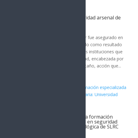
Asegura Mesa Estatal de Seguridad arsenal de
alto poder en SLRC
San Luis Río Colorado
Un importante arsenal de alto poder fue asegurado en
el municipio de San Luis Río Colorado como resultado
de un operativo coordinado entre las instituciones que
integran la Mesa Estatal de Seguridad, encabezada por
el gobernador Alfonso Durazo Montaño, acción que...
Gobierno de Sonora fortalece la formación
especializada de profesionistas en seguridad
alimentaria: Universidad Tecnológica de SLRC
San Luis Río Colorado