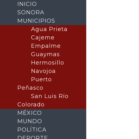
INICIO
SONORA
MUNICIPIOS
Agua Prieta
Cajeme
Empalme
Guaymas
Hermosillo
Navojoa
Puerto
Buscar
Peñasco
San Luis Río
Colorado
MÉXICO
MUNDO
POLÍTICA
DEPORTE