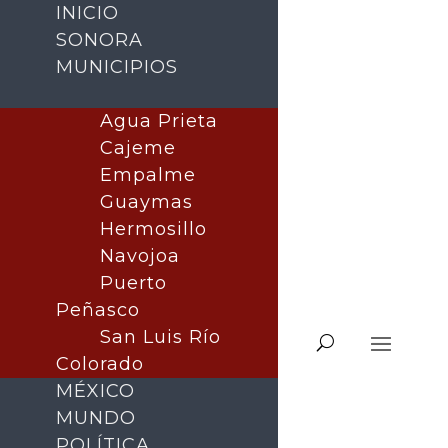
INICIO
SONORA
MUNICIPIOS
Agua Prieta
Cajeme
Empalme
Guaymas
Hermosillo
Navojoa
Puerto
Peñasco
San Luis Río
Colorado
MÉXICO
MUNDO
POLÍTICA