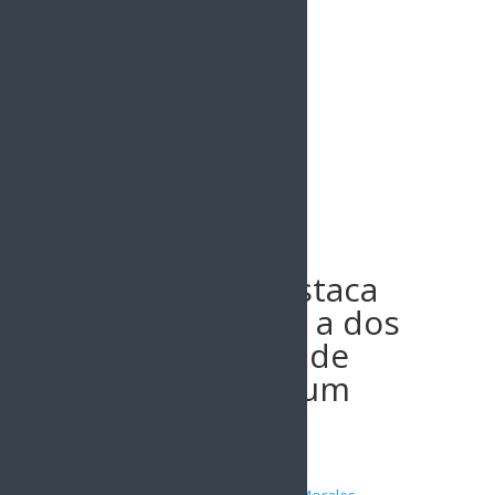
Buscar
Celida López destaca
avances sociales a dos
años del triunfo de
Claudia Sheinbaum