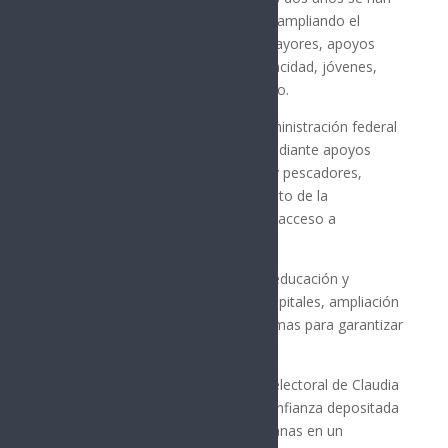
fortalecido los programas sociales, ampliando el
acceso a pensiones para adultos mayores, apoyos
para mujeres, personas con discapacidad, jóvenes,
pescadores y productores del campo.
La funcionaria mencionó que la administración federal
impulsa la soberanía alimentaria mediante apoyos
directos a campesinos, ganaderos y pescadores,
tecnificación del riego, fortalecimiento de la
producción nacional de alimentos y acceso a
fertilizantes gratuitos.
También señaló avances en salud, educación y
vivienda, con la construcción de hospitales, ampliación
de becas para estudiantes y programas para garantizar
vivienda digna.
«El segundo aniversario del triunfo electoral de Claudia
Sheinbaum permite reconocer la confianza depositada
por millones de mexicanos y mexicanas en un