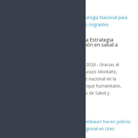
Alfonso Durazo inicia en Sonora Estrategia
Nacional para garantizar atención en salud a
personas migrantes
SONORA
Hermosillo, Sonora; 6 de agosto de 2026.- Gracias al
liderazgo del gobernador Alfonso Durazo Montaño,
Sonora se consolidó como referente nacional en la
construcción de un modelo con enfoque humanitario,
al ser sede de la Reunión de Políticas de Salud y
Movilidad...