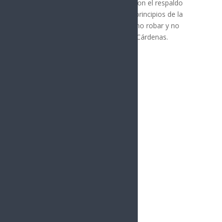
proyecto que continúa avanzando con el respaldo
popular, manteniendo vigentes los principios de la
Cuarta Transformación: no mentir, no robar y no
traicionar al pueblo», afirmó López Cárdenas.
Síguenos
Follows
Facebook
10.4k
Followers
Twitter
980
Followers
YouTube
0
Followers
Instagram
1.5k
Followers