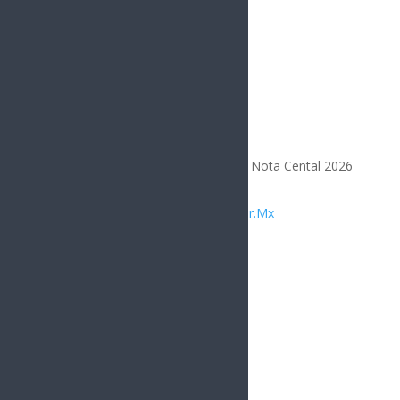
Todos los Derechos Reservados | Nota Cental 2026
Diseñado por
Integrar.Mx
Compártelo
Facebook
Twitter
Gmail
LinkedIn