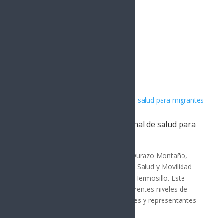
Artículos Relacionados
Sonora acoge estrategia nacional de salud para
migrantes
SONORA
El gobernador de Sonora, Alfonso Durazo Montaño,
encabezó la Reunión de Políticas de Salud y Movilidad
Humana de la Zona Norte 2026 en Hermosillo. Este
evento reunió a autoridades de diferentes niveles de
gobierno, organismos internacionales y representantes
de seis...