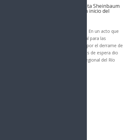
Gobernador Durazo y Presidenta Sheinbaum
hacen justicia al Río Sonora con inicio del
Hospital Regional en Ures
SONORA
Ures, Sonora; 5 de agosto de 2026.- En un acto que
representa justicia social y ambiental para las
comunidades de la región afectada por el derrame de
tóxicos en 2014, después de 12 años de espera dio
inicio la construcción del Hospital Regional del Río
Sonora en Ures...
« Entradas más antiguas