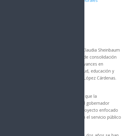
Publicado por:
Juan Antonio Pérez Morales
SONORA
31 mayo, 2026
A dos años del triunfo electoral de Claudia Sheinbaum
Pardo, México atraviesa una etapa de consolidación
de la Cuarta Transformación, con avances en
bienestar social, infraestructura, salud, educación y
soberanía energética, según Celida López Cárdenas.
La secretaria de la Sagarhpa señaló que la
colaboración entre la presidenta y el gobernador
Alfonso Durazo ha fortalecido un proyecto enfocado
en la justicia social, la honestidad en el servicio público
y el desarrollo con igualdad.
López Cárdenas indicó que en estos dos años se han