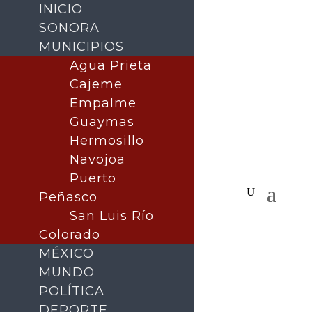
INICIO
SONORA
MUNICIPIOS
Agua Prieta
Cajeme
Empalme
Guaymas
Hermosillo
Navojoa
Puerto
Peñasco
San Luis Río
Colorado
MÉXICO
MUNDO
POLÍTICA
DEPORTE