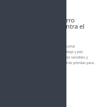
Leer más
12 noviembre, 2023
¿Cuáles razas de perro
necesitan suéter contra el
frío?
La nota central
Los perros por lo general suelen soportar
tranquilamente el frío gracias a su pelaje y piel,
pero algunas razas son especialmente sensibles y
podrían llegar a necesitar suéter u otras prendas para...
Leer más
Síguenos
Follows
Facebook
10.4k
Followers