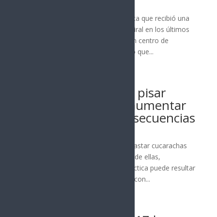
Juan Antonio Pérez Morales
La historia de una mariposa monarca que recibió una
segunda oportunidad se ha vuelto viral en los últimos
días. El Sweetbriar Nature Center, un centro de
rehabilitación de vida silvestre, logró que...
Leer más
8 septiembre, 2025
Expertos advierten: pisar
cucarachas puede aumentar
la plaga y otras consecuencias
Juan Antonio Pérez Morales
Aunque muchos consideran que aplastar cucarachas
es una forma rápida de deshacerse de ellas,
especialistas advierten que esta práctica puede resultar
peligrosa para la salud. De acuerdo con...
Leer más
16 septiembre, 2024