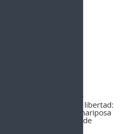
Buscar
MASCOTAS
13 octubre, 2025
De la sentencia a la libertad:
trasplante salva a mariposa
monarca en centro de
rehabilitación