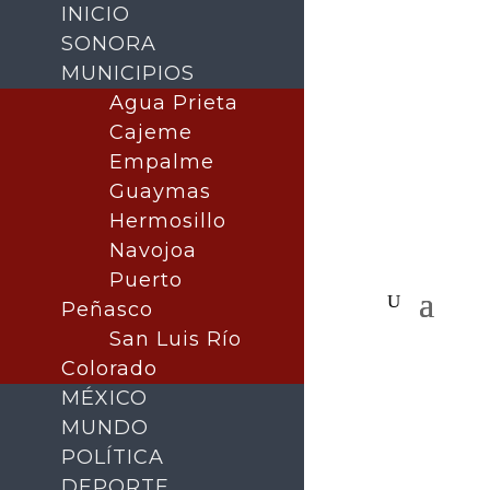
INICIO
SONORA
MUNICIPIOS
Agua Prieta
Cajeme
Empalme
Guaymas
Hermosillo
Navojoa
Puerto
Peñasco
San Luis Río
Colorado
MÉXICO
MUNDO
POLÍTICA
DEPORTE