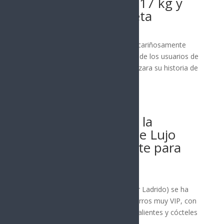
Rescatan a gato de 17 kg y
así lo pusieron a dieta
La nota central
Un gato llamado Kroshik, apodado cariñosamente
como ‘Migajas’, se robó la atención de los usuarios de
redes sociales luego de que se viralizara su historia de
cómo pasó de...
Leer más
12 junio, 2024
Inauguran Bark Air, la
Primera Aerolínea de Lujo
Hecha Especialmente para
Perros
La nota central
Una aerolínea llamada “Bark Air” (Air Ladrido) se ha
estrenado como alternativa para perros muy VIP, con
comodidades tales como toallitas calientes y cócteles
perrunos, en unos...