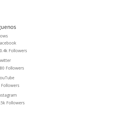
guenos
lows
acebook
0.4k
Followers
witter
80
Followers
ouTube
Followers
nstagram
.5k
Followers