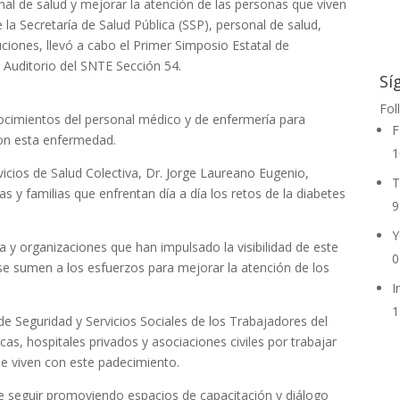
onal de salud y mejorar la atención de las personas que viven
 la Secretaría de Salud Pública (SSP), personal de salud,
tuciones, llevó a cabo el Primer Simposio Estatal de
l Auditorio del SNTE Sección 54.
Sí
Fol
nocimientos del personal médico y de enfermería para
F
con esta enfermedad.
1
vicios de Salud Colectiva, Dr. Jorge Laureano Eugenio,
T
s y familias que enfrentan día a día los retos de la diabetes
9
Y
 y organizaciones que han impulsado la visibilidad de este
0
se sumen a los esfuerzos para mejorar la atención de los
I
1
 de Seguridad y Servicios Sociales de los Trabajadores del
cas, hospitales privados y asociaciones civiles por trabajar
e viven con este padecimiento.
e seguir promoviendo espacios de capacitación y diálogo