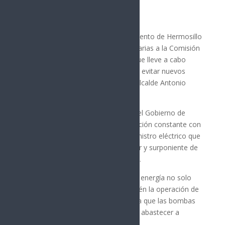
Por: Arath Landavazo
HERMOSILLO, Sonora.- El Ayuntamiento de Hermosillo
brindará todas las facilidades necesarias a la Comisión
Federal de Electricidad (CFE) para que lleve a cabo
inversiones y trabajos que ayuden a evitar nuevos
apagones en la ciudad, aseguró el alcalde Antonio
Astiazarán.
El presidente municipal explicó que el Gobierno de
Hermosillo ha mantenido comunicación constante con
la CFE luego de las fallas en el suministro eléctrico que
afectaron a diversas colonias del sur y surponiente de
la ciudad durante la semana pasada.
Astiazarán señaló que los cortes de energía no solo
perjudican a las familias, sino también la operación de
los pozos de Agua de Hermosillo, ya que las bombas
dependen del servicio eléctrico para abastecer a
distintos sectores de la capital.