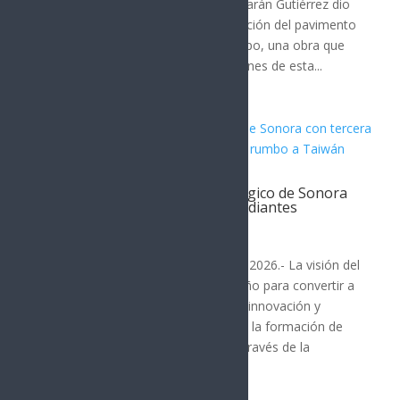
presidente municipal Antonio Astiazarán Gutiérrez dio
el banderazo de inicio a la rehabilitación del pavimento
del bulevar Agustín Gómez del Campo, una obra que
mejorará la movilidad y las condiciones de esta...
Durazo impulsa futuro tecnológico de Sonora
con tercera generación de estudiantes
sonorenses rumbo a Taiwán
SONORA
Hermosillo, Sonora; 7 de agosto de 2026.- La visión del
gobernador Alfonso Durazo Montaño para convertir a
Sonora en un referente nacional de innovación y
desarrollo tecnológico continúa con la formación de
talento altamente especializado, a través de la
tercera...