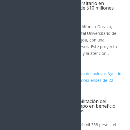
Construcción de Hospital Universitario en
Etchojoa avanza con inversión de 510 millones
de pesos
SONORA
El Gobierno de Sonora, liderado por Alfonso Durazo,
ha iniciado la construcción del Hospital Universitario de
la Universidad Tecnológica de Etchojoa, con una
inversión total de 510 millones de pesos. Este proyecto
busca mejorar los servicios médicos y la atención...
Arranca Toño Astiazarán rehabilitación del
bulevar Agustín Gómez del Campo en beneficio
de hermosillenses de 22 colonias
Hermosillo
Con una inversión de 51 millones 774 mil 338 pesos, el