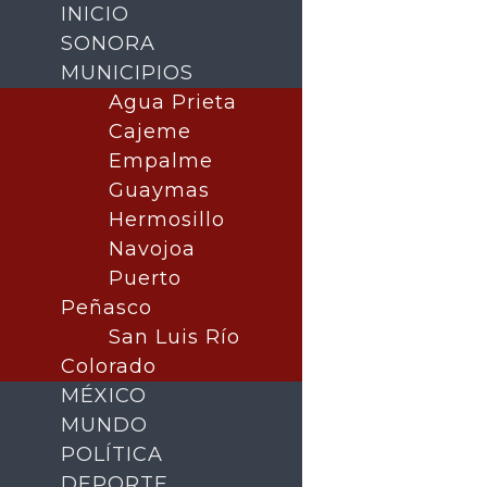
INICIO
SONORA
MUNICIPIOS
Agua Prieta
Cajeme
Empalme
Guaymas
Hermosillo
Navojoa
Puerto
Buscar
Peñasco
San Luis Río
Colorado
MÉXICO
MUNDO
POLÍTICA
DEPORTE