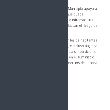
Ante este panorama, reiteró que el Municipio apoyará
a la CFE en todo lo necesario para que pueda
desarrollar obras de mantenimiento e infraestructura
que fortalezcan la red eléctrica y reduzcan el riesgo de
nuevas interrupciones en el servicio.
Los recientes apagones dejaron a miles de habitantes
sin electricidad durante varias horas, e incluso algunos
sectores permanecieron más de un día sin servicio, lo
que también ocasionó afectaciones en el suministro
de agua potable y pérdidas para comercios de la zona.
Síguenos
Follows
Facebook
10.4k
Followers
Twitter