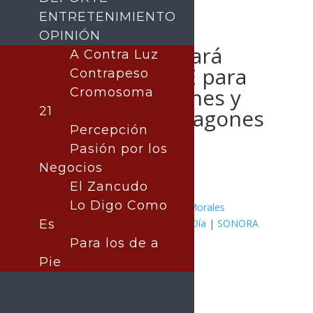
ENTRETENIMIENTO
OPINIÓN
Ayuntamiento dará
A Contra Luz
facilidades a CFE para
Contrapeso
realizar inversiones y
Cromosoma
21
prevenir más apagones
Percepción
en Hermosillo
Pasión por los
Negocios
El Zancudo
Lo Digo Como
Publicado por:
Juan Antonio Pérez Morales
MÉXICO
Es
|
Hermosillo
|
Noticia del Día
|
SONORA
1 julio, 2026
Para los de a
Pie