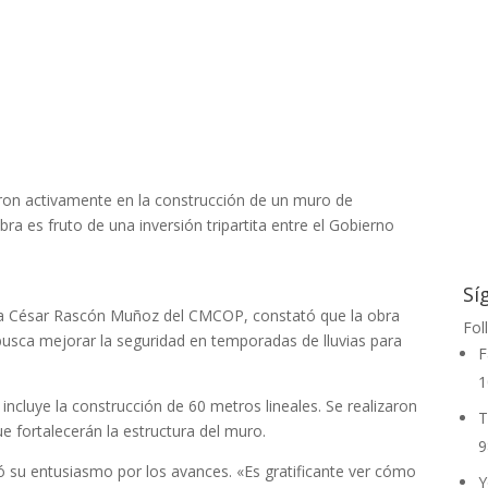
aron activamente en la construcción de un muro de
a es fruto de una inversión tripartita entre el Gobierno
Sí
o a César Rascón Muñoz del CMCOP, constató que la obra
Fol
busca mejorar la seguridad en temporadas de lluvias para
F
1
incluye la construcción de 60 metros lineales. Se realizaron
T
e fortalecerán la estructura del muro.
9
esó su entusiasmo por los avances. «Es gratificante ver cómo
Y