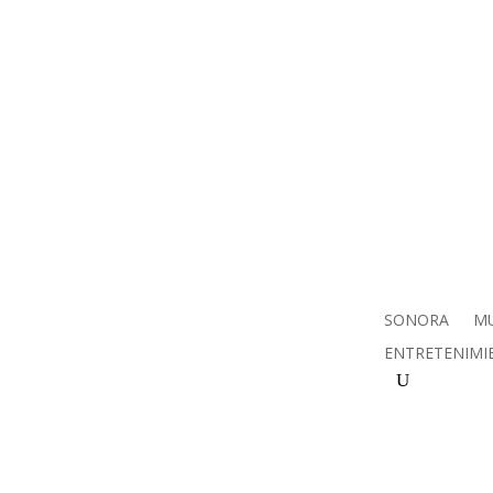
SONORA
MU
ENTRETENIMI