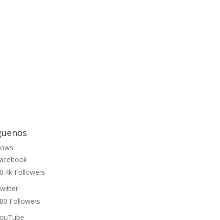
guenos
lows
acebook
0.4k
Followers
witter
80
Followers
ouTube