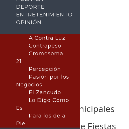
DEPORTE
ENTRETENIMIENTO
OPINIÓN
Buscar
A Contra Luz
Contrapeso
Cromosoma
21
Percepción
Pasión por los
Negocios
El Zancudo
Lo Digo Como
Autoridades municipales
Es
recorren Centro
Para los de a
Histórico durante Fiestas
Pie