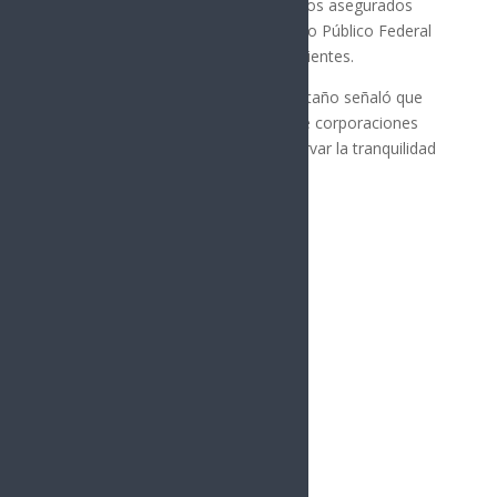
Tanto los detenidos como los indicios asegurados
quedaron a disposición del Ministerio Público Federal
para las investigaciones correspondientes.
El gobernador Alfonso Durazo Montaño señaló que
continuará el trabajo conjunto entre corporaciones
para fortalecer la seguridad y preservar la tranquilidad
en Sonora.
Síguenos
Follows
Facebook
10.4k
Followers
Twitter
980
Followers
YouTube
0
Followers