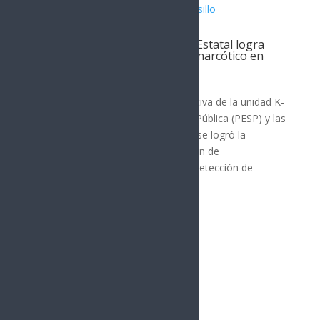
Unidad canina K-9 de la Policía Estatal logra
detención y aseguramiento de narcótico en
Hermosillo
SEGURIDAD
Con la oportuna intervención operativa de la unidad K-
9 de la Policía Estatal de Seguridad Pública (PESP) y las
destrezas del ejemplar canino Killy, se logró la
detención de un hombre en posesión de
metanfetamina. La especialista en detección de
narcóticos, armas de...
« Entradas más antiguas