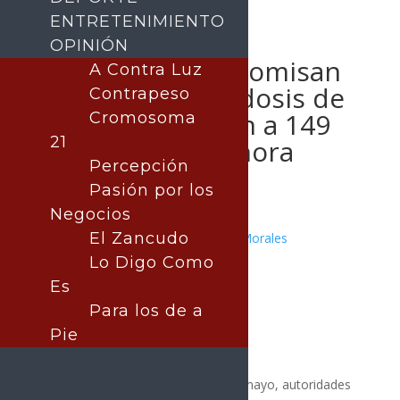
ENTRETENIMIENTO
OPINIÓN
Autoridades decomisan
A Contra Luz
más de 550 mil dosis de
Contrapeso
droga y detienen a 149
Cromosoma
21
personas en Sonora
Percepción
Pasión por los
Negocios
El Zancudo
Publicado por:
Juan Antonio Pérez Morales
Noticia del Día
|
SEGURIDAD
Lo Digo Como
25 mayo, 2026
Es
Para los de a
Pie
Durante la semana del 18 al 24 de mayo, autoridades