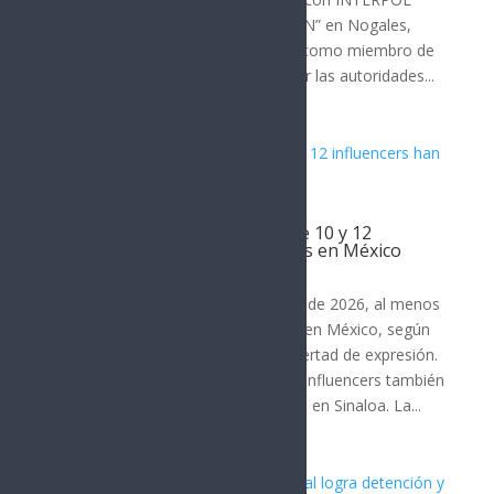
México arrestaron a Edgar Aurelio “N” en Nogales,
Sonora. El detenido es identificado como miembro de
un grupo delictivo y es requerido por las autoridades...
Al menos 18 periodistas y entre 10 y 12
influencers han sido asesinados en México
Noticia del Día
Desde enero de 2024 hasta agosto de 2026, al menos
18 periodistas han sido asesinados en México, según
organizaciones defensoras de la libertad de expresión.
En el mismo periodo, entre 10 y 12 influencers también
han sido ejecutados, principalmente en Sinaloa. La...