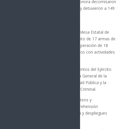
de los tres niveles de gobierno en Sonora decomisaron
más de 550 mil dosis de narcóticos y detuvieron a 149
personas, según información oficial.
Las acciones coordinadas desde la Mesa Estatal de
Seguridad incluyeron el aseguramiento de 17 armas de
fuego, 744 cartuchos útiles y la recuperación de 18
vehículos presuntamente relacionados con actividades
ilícitas.
En los operativos participaron elementos del Ejército
Mexicano, Guardia Nacional, Fiscalía General de la
República, Policía Estatal de Seguridad Pública y la
Agencia Ministerial de Investigación Criminal.
Las corporaciones ejecutaron 22 cateos y
cumplimentaron 111 órdenes de aprehensión
derivadas de trabajos de inteligencia y despliegues
tácticos.