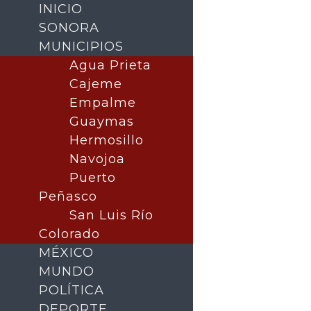
INICIO
SONORA
MUNICIPIOS
Agua Prieta
Cajeme
Empalme
Guaymas
Hermosillo
Navojoa
Puerto
Buscar
Peñasco
San Luis Río
Colorado
MÉXICO
MUNDO
POLÍTICA
DEPORTE