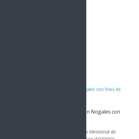
Instagram
1.5k
Followers
Artículos Relacionados
Capturan a presunto criminal en Nogales con
fines de extradición a EE.UU.
SEGURIDAD
En un operativo conjunto, la Agencia Ministerial de
Investigación Criminal (AMIC) junto con INTERPOL