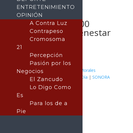
ENTRETENIMIENTO
OPINIÓN
Aumentan a 2,500
A Contra Luz
viviendas del Bienestar
Contrapeso
en Hermosillo
Cromosoma
21
Percepción
Pasión por los
Publicado por:
Juan Antonio Pérez Morales
Negocios
MÉXICO
|
Hermosillo
|
Noticia del Día
|
SONORA
El Zancudo
20 mayo, 2026
Lo Digo Como
Es
Para los de a
Pie
Por: Arath Landavazo