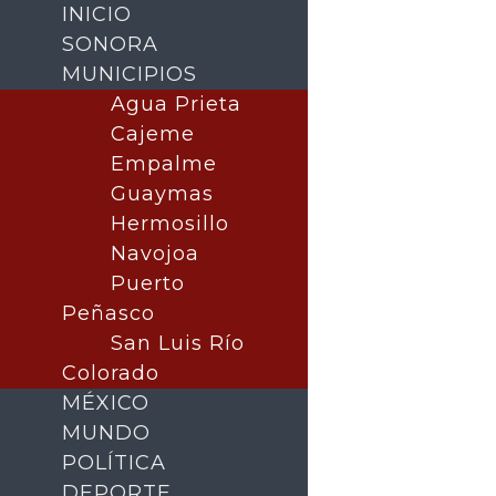
INICIO
SONORA
MUNICIPIOS
Agua Prieta
Cajeme
Empalme
Guaymas
Hermosillo
Navojoa
Puerto
Buscar
Peñasco
San Luis Río
Colorado
MÉXICO
MUNDO
POLÍTICA
DEPORTE