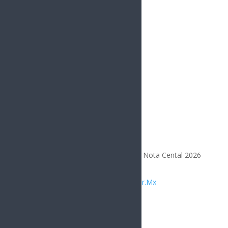
Opinión
Todos los Derechos Reservados | Nota Cental 2026
Diseñado por
Integrar.Mx