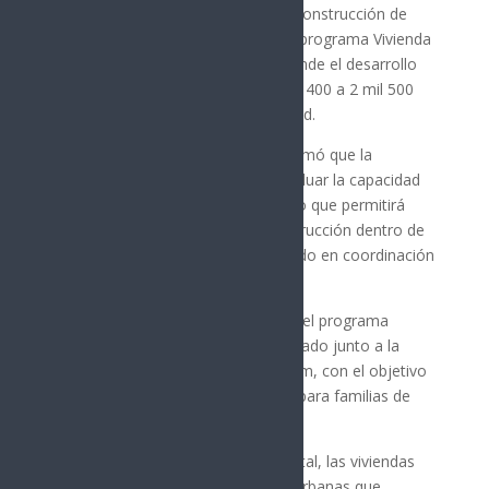
El Gobierno de Sonora ampliará la construcción de
viviendas contempladas dentro del programa Vivienda
para el Bienestar en Hermosillo, donde el desarrollo
habitacional Arboleda pasará de mil 400 a 2 mil 500
casas proyectadas al sur de la ciudad.
El gobernador Alfonso Durazo informó que la
ampliación fue posible luego de evaluar la capacidad
del terreno destinado al proyecto, lo que permitirá
incrementar la meta inicial de construcción dentro de
este esquema habitacional impulsado en coordinación
con el Gobierno federal.
El complejo Arboleda forma parte del programa
Vivienda para el Bienestar, desarrollado junto a la
administración de Claudia Sheinbaum, con el objetivo
de facilitar acceso a vivienda digna para familias de
bajos ingresos.
De acuerdo con el mandatario estatal, las viviendas
estarán ubicadas dentro de zonas urbanas que