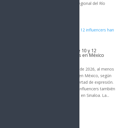
inicio la construcción del Hospital Regional del Río
Sonora en Ures...
Al menos 18 periodistas y entre 10 y 12
influencers han sido asesinados en México
Noticia del Día
Desde enero de 2024 hasta agosto de 2026, al menos
18 periodistas han sido asesinados en México, según
organizaciones defensoras de la libertad de expresión.
En el mismo periodo, entre 10 y 12 influencers también
han sido ejecutados, principalmente en Sinaloa. La...
« Entradas más antiguas