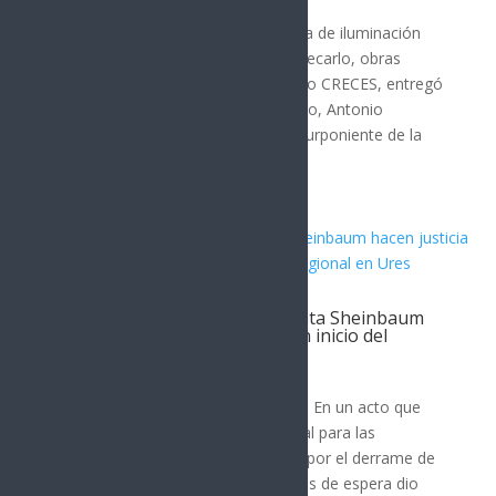
Hermosillo
La cancha polifuncional y un sistema de iluminación
LED ubicados en el Deportivo Montecarlo, obras
ganadoras en el pasado presupuesto CRECES, entregó
el presidente municipal de Hermosillo, Antonio
Astiazarán Gutiérrez a vecinos del Surponiente de la
ciudad. Toño...
Gobernador Durazo y Presidenta Sheinbaum
hacen justicia al Río Sonora con inicio del
Hospital Regional en Ures
SONORA
Ures, Sonora; 5 de agosto de 2026.- En un acto que
representa justicia social y ambiental para las
comunidades de la región afectada por el derrame de
tóxicos en 2014, después de 12 años de espera dio