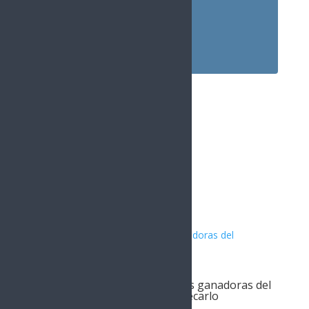
Instagram
1.5k
Followers
Artículos Relacionados
Entrega Toño Astiazarán obras ganadoras del
presupuesto CRECES en Montecarlo