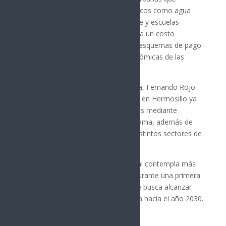
cuentan con acceso a servicios básicos como agua
potable, energía eléctrica, transporte y escuelas
cercanas. Además, cada casa tendría un costo
aproximado de 550 mil pesos y los esquemas de pago
se ajustarán a las condiciones económicas de las
familias beneficiarias.
El secretario de Bienestar en Sonora, Fernando Rojo
de la Vega, detalló que actualmente en Hermosillo ya
se construyen más de 3 mil viviendas mediante
Infonavit como parte de este programa, además de
otros desarrollos proyectados en distintos sectores de
la capital sonorense.
Según cifras estatales, la meta inicial contempla más
de 11 mil viviendas en Hermosillo durante una primera
etapa, dentro de un plan estatal que busca alcanzar
alrededor de 65 mil casas en Sonora hacia el año 2030.