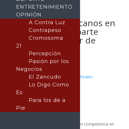
ENTRETENIMIENTO
OPINIÓN
Atención a mexicanos en
A Contra Luz
Nepal: SRE comparte
Contrapeso
número consular de
Cromosoma
21
emergencia
Percepción
Pasión por los
Negocios
El Zancudo
Publicado por:
Juan Antonio Pérez Morales
MÉXICO
|
Nota Principal
Lo Digo Como
9 septiembre, 2025
Es
Para los de a
Pie
La Embajada de México en India, con competencia en