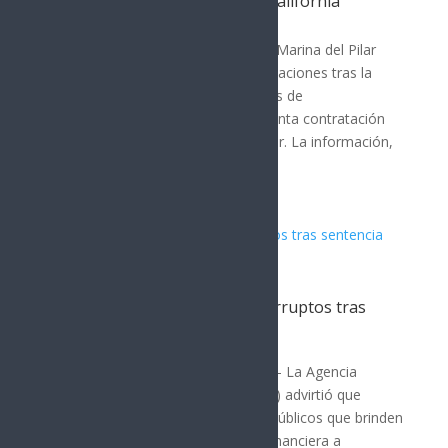
FBI por gobernadora de Baja California
Nota Principal
La gobernadora de Baja California, Marina del Pilar
Ávila Olmeda, enfrenta nuevas revelaciones tras la
difusión de una grabación y capturas de
conversaciones que indican la presunta contratación
de un exagente del FBI como asesor. La información,
publicada por...
DEA advierte a funcionarios corruptos tras
sentencia contra “El Mayo”
MÉXICO
Por: Arath Landavazo Nueva York.— La Agencia
Antidrogas de Estados Unidos (DEA) advirtió que
también perseguirá a funcionarios públicos que brinden
protección política, institucional o financiera a