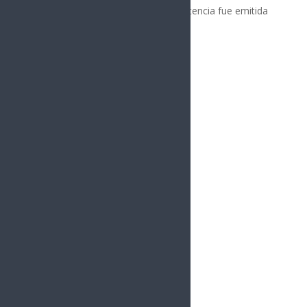
organizaciones criminales. La advertencia fue emitida
tras la...
« Entradas más antiguas
vacío
Sonora