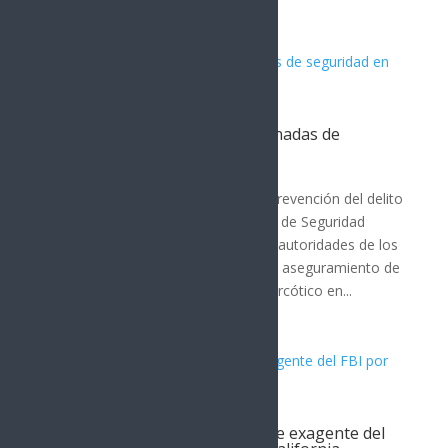
Artículos Relacionados
PESP fortalece acciones coordinadas de
seguridad en Nogales
MÉXICO
Con los operativos de seguridad y prevención del delito
que ha desplegado la Policía Estatal de Seguridad
Pública (PESP) en coordinación con autoridades de los
tres niveles de gobierno, lograron el aseguramiento de
superior a los 600 envoltorios de narcótico en...
Filtración revela contratación de exagente del