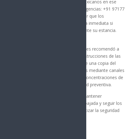
Nepal, puso a disposición de los mexicanos en ese
país un número consular para emergencias: +91 97177
20003. Este servicio busca garantizar que los
ciudadanos puedan recibir asistencia inmediata si
enfrentan algún inconveniente durante su estancia.
La Secretaría de Relaciones Exteriores recomendó a
los viajeros mexicanos seguir las instrucciones de las
autoridades nepalíes, portar siempre una copia del
pasaporte y mantenerse informados mediante canales
oficiales. También aconsejó evitar concentraciones de
personas como medida de seguridad preventiva.
La SRE recordó la importancia de mantener
comunicación constante con la embajada y seguir los
protocolos establecidos para garantizar la seguridad
de los mexicanos en Nepal.