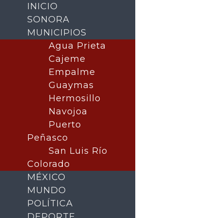
INICIO
SONORA
MUNICIPIOS
Agua Prieta
Cajeme
Empalme
Guaymas
Hermosillo
Navojoa
Puerto
Buscar
Peñasco
San Luis Río
Colorado
MÉXICO
MUNDO
POLÍTICA
DEPORTE