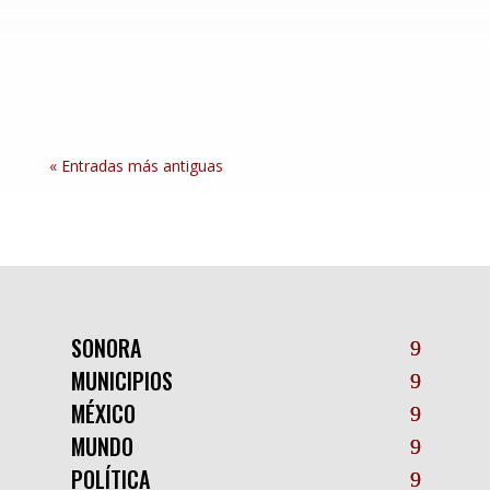
presidenta Claudia Sheinbaum Pardo y las
instituciones de los tres órdenes de gobierno, el
gobernador Alfonso Durazo Montaño...
« Entradas más antiguas
SONORA
MUNICIPIOS
MÉXICO
MUNDO
POLÍTICA