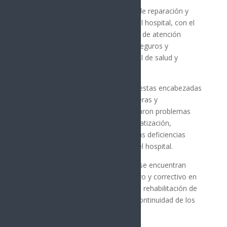
Las acciones contemplan trabajos de reparación y
modernización en distintas áreas del hospital, con el
objetivo de mejorar las condiciones de atención
médica y garantizar espacios más seguros y
funcionales para pacientes, personal de salud y
usuarios.
La decisión se produjo tras las protestas encabezadas
por trabajadores, médicos, enfermeras y
derechohabientes, quienes denunciaron problemas
relacionados con el sistema de climatización,
infraestructura deteriorada y diversas deficiencias
acumuladas durante años dentro del hospital.
Entre las principales intervenciones se encuentran
labores de mantenimiento preventivo y correctivo en
equipos e instalaciones, así como la rehabilitación de
áreas prioritarias para asegurar la continuidad de los
servicios médicos.