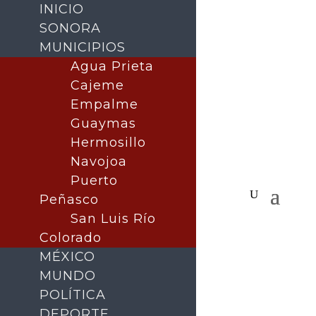
INICIO
SONORA
MUNICIPIOS
Agua Prieta
Cajeme
Empalme
Guaymas
Hermosillo
Navojoa
Puerto
Peñasco
San Luis Río
Colorado
MÉXICO
MUNDO
POLÍTICA
DEPORTE