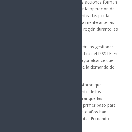
Las autoridades señalaron que estas acciones forman
parte de una estrategia para mejorar la operación del
hospital y atender las demandas planteadas por la
comunidad derechohabiente, especialmente ante las
altas temperaturas registradas en la región durante las
últimas semanas.
Asimismo, se informó que continuarán las gestiones
para fortalecer la infraestructura médica del ISSSTE en
Sonora, incluyendo proyectos de mayor alcance que
permitan responder al crecimiento de la demanda de
servicios de salud en la entidad.
Los trabajadores y usuarios manifestaron que
permanecerán atentos al cumplimiento de los
compromisos adquiridos, al considerar que las
mejoras anunciadas representan un primer paso para
resolver las problemáticas que durante años han
afectado el funcionamiento del Hospital Fernando
Ocaranza.