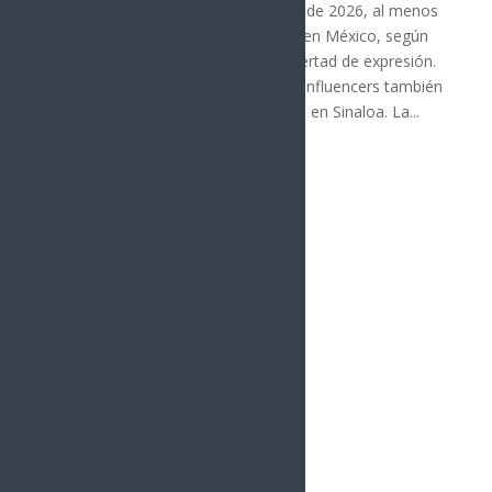
Desde enero de 2024 hasta agosto de 2026, al menos
18 periodistas han sido asesinados en México, según
organizaciones defensoras de la libertad de expresión.
En el mismo periodo, entre 10 y 12 influencers también
han sido ejecutados, principalmente en Sinaloa. La...
« Entradas más antiguas
vacío