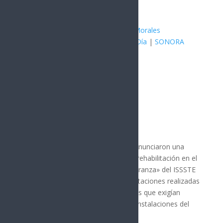
Publicado por:
Juan Antonio Pérez Morales
MÉXICO
|
Hermosillo
|
Noticia del Día
|
SONORA
17 junio, 2026
Por: Arath Landavazo
Hermosillo, Sonora.
Autoridades anunciaron una
serie de obras de mantenimiento y rehabilitación en el
Hospital General «Dr. Fernando Ocaranza» del ISSSTE
en Hermosillo, luego de las manifestaciones realizadas
por trabajadores y derechohabientes que exigían
soluciones a las deficiencias en las instalaciones del
nosocomio.