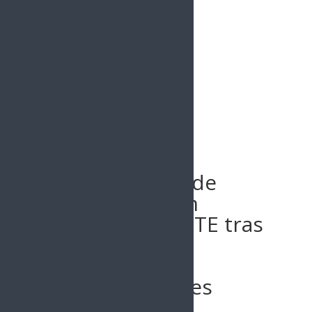
Buscar
Anuncian obras de
rehabilitación en
Hospital del ISSSTE tras
protestas de
trabajadores y
derechohabientes