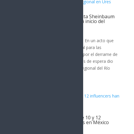
Gobernador Durazo y Presidenta Sheinbaum
hacen justicia al Río Sonora con inicio del
Hospital Regional en Ures
SONORA
Ures, Sonora; 5 de agosto de 2026.- En un acto que
representa justicia social y ambiental para las
comunidades de la región afectada por el derrame de
tóxicos en 2014, después de 12 años de espera dio
inicio la construcción del Hospital Regional del Río
Sonora en Ures...
Al menos 18 periodistas y entre 10 y 12
influencers han sido asesinados en México
Noticia del Día