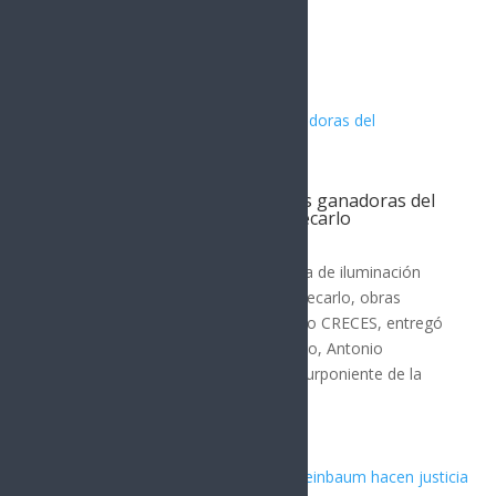
Artículos Relacionados
Entrega Toño Astiazarán obras ganadoras del
presupuesto CRECES en Montecarlo
Hermosillo
La cancha polifuncional y un sistema de iluminación
LED ubicados en el Deportivo Montecarlo, obras
ganadoras en el pasado presupuesto CRECES, entregó
el presidente municipal de Hermosillo, Antonio
Astiazarán Gutiérrez a vecinos del Surponiente de la
ciudad. Toño...