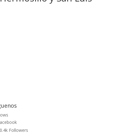
guenos
lows
acebook
0.4k
Followers