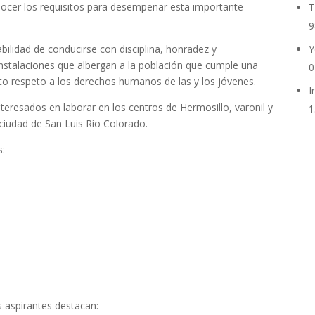
nocer los requisitos para desempeñar esta importante
T
9
Y
ilidad de conducirse con disciplina, honradez y
instalaciones que albergan a la población que cumple una
0
to respeto a los derechos humanos de las y los jóvenes.
I
teresados en laborar en los centros de Hermosillo, varonil y
1
 ciudad de San Luis Río Colorado.
s:
s aspirantes destacan: