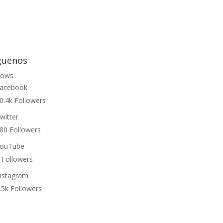
guenos
lows
acebook
0.4k
Followers
witter
80
Followers
ouTube
Followers
nstagram
.5k
Followers