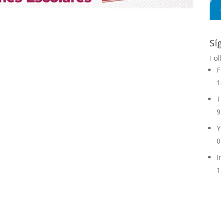
Sí
Fol
F
1
T
9
Y
0
I
1