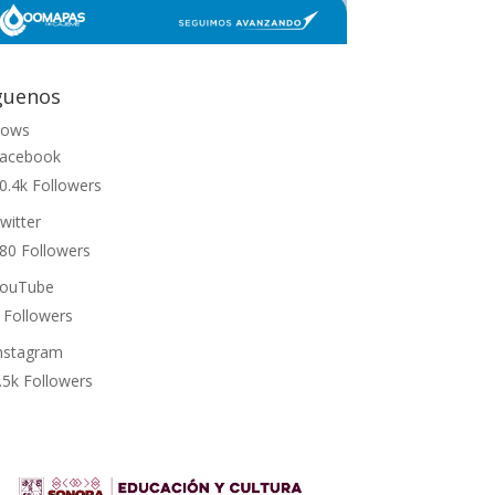
guenos
lows
acebook
0.4k
Followers
witter
80
Followers
ouTube
Followers
nstagram
.5k
Followers