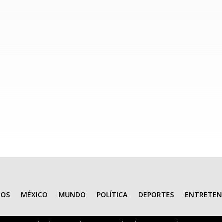
to que representa justicia social y ambiental para las comunidades d
 dio inicio la construcción del Hospital Regional del Río Sonora en U
IOS
MÉXICO
MUNDO
POLÍTICA
DEPORTES
ENTRETEN