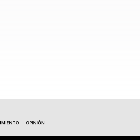
e la región afectada por el derrame de
res...
IMIENTO
OPINIÓN