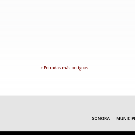
Ures, Sonora; 5 de agosto de 2026.- En un ac
tóxicos en 2014, después de 12 años de espera
« Entradas más antiguas
SONORA
MUNICIP