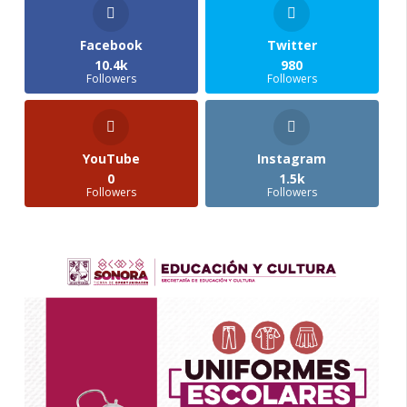
Facebook
Twitter
10.4k
980
Followers
Followers
YouTube
Instagram
0
1.5k
Followers
Followers