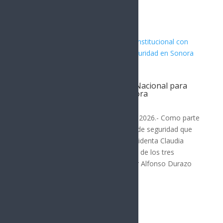
proyectos estratégicos que...
Reafirma Durazo coordinación
interinstitucional con Guardia Nacional para
fortalecer la seguridad en Sonora
SONORA
Hermosillo, Sonora; 3 de agosto de 2026.- Como parte
del fortalecimiento de la estrategia de seguridad que
impulsa en coordinación con la presidenta Claudia
Sheinbaum Pardo y las instituciones de los tres
órdenes de gobierno, el gobernador Alfonso Durazo
Montaño...
« Entradas más antiguas