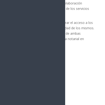
sus objetivos. Se espera que esta colaboración
impulse la eficiencia y transparencia de los servicios
notariales.
Con FONAL, se busca no solo mejorar el acceso a los
servicios, sino también elevar la calidad de los mismos.
El convenio subraya el compromiso de ambas
instituciones para mejorar el sistema notarial en
Sonora.
Síguenos
Follows
Facebook
10.4k
Followers
Twitter
980
Followers
YouTube