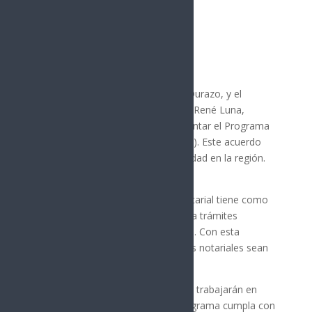
26 febrero, 2025
El gobernador de Sonora, Alfonso Durazo, y el
presidente del Colegio de Notarios, René Luna,
firmaron un convenio para implementar el Programa
de Fortalecimiento Notarial (FONAL). Este acuerdo
busca mejorar la cultura de la legalidad en la región.
El Programa de Fortalecimiento Notarial tiene como
objetivo principal facilitar el acceso a trámites
notariales para todos los habitantes. Con esta
iniciativa, se espera que los servicios notariales sean
más accesibles y eficaces.
El gobierno y el Colegio de Notarios trabajarán en
conjunto para garantizar que el programa cumpla con