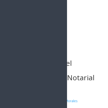
Buscar
Sonora Impulsa el
Programa de
Fortalecimiento Notarial
Publicado por:
Juan Antonio Pérez Morales
SONORA