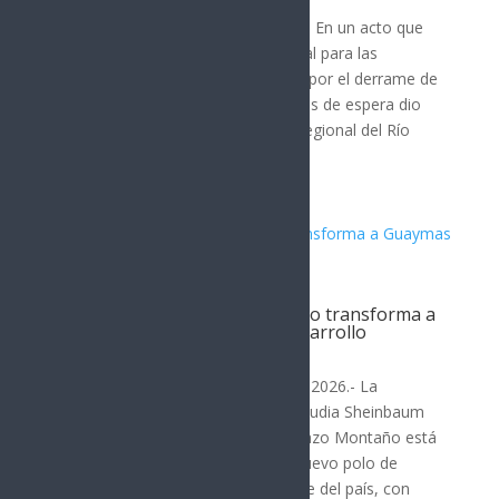
Ures, Sonora; 5 de agosto de 2026.- En un acto que
representa justicia social y ambiental para las
comunidades de la región afectada por el derrame de
tóxicos en 2014, después de 12 años de espera dio
inicio la construcción del Hospital Regional del Río
Sonora en Ures...
Trabajo de Sheinbaum y Durazo transforma a
Guaymas en nuevo polo de desarrollo
SONORA
Hermosillo, Sonora; 4 de agosto de 2026.- La
coordinación entre la presidenta Claudia Sheinbaum
Pardo y el gobernador Alfonso Durazo Montaño está
transformando a Guaymas en un nuevo polo de
desarrollo para Sonora y el noroeste del país, con