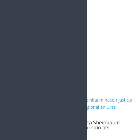
0
Followers
Instagram
1.5k
Followers
Artículos Relacionados
Gobernador Durazo y Presidenta Sheinbaum
hacen justicia al Río Sonora con inicio del
Hospital Regional en Ures
SONORA