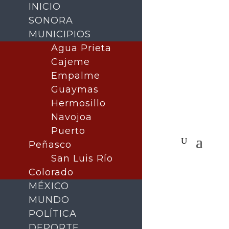
INICIO
SONORA
MUNICIPIOS
Agua Prieta
Cajeme
Empalme
Guaymas
Hermosillo
Navojoa
Puerto
Peñasco
San Luis Río
Colorado
MÉXICO
MUNDO
POLÍTICA
DEPORTE