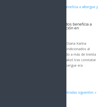
Donación de aires acondicionados beneficia a
albergue y centro de rehabilitación en
Hermosillo
POLÍTICA
La diputada federal por Hermosillo, Diana Karina
Barreras Samaniego, donó aires acondicionados al
Albergue Madre Amable, beneficiando a más de treinta
adultos mayores. La donación se realizó tras constatar
que el equipo de refrigeración del albergue era
obsoleto y no...
« Entradas más antiguas
Entradas siguientes »