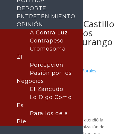
POLÍTICA
DEPORTE
ENTRETENIMIENTO
Senador Aguilar Castillo
OPINIÓN
se suma a trabajos
A Contra Luz
electorales en Durango
Contrapeso
Cromosoma
21
Percepción
Publicado por:
Juan Antonio Pérez Morales
Pasión por los
POLÍTICA
Negocios
9 mayo, 2025
El Zancudo
Lo Digo Como
Es
Para los de a
El senador Heriberto Aguilar Castillo atendió la
Pie
convocatoria del secretario de organización de
MORENA, Andrés Manuel López Beltrán, para