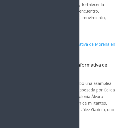
importancia de mantener la unidad y fortalecer la
organización desde las bases. En el encuentro,
Lamarque subrayó el crecimiento del movimiento,
afirmando que...
Celida López lidera asamblea informativa de
Morena en Sonora
POLÍTICA
En Hermosillo, Sonora, se llevó a cabo una asamblea
informativa del partido Morena, encabezada por Celida
López. La reunión tuvo lugar en la colonia Álvaro
Obregón y contó con la participación de militantes,
simpatizantes y vecinos. Fermín González Gaxiola, uno
de los...