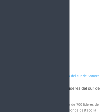
Instagram
1.5k
Followers
Artículos Relacionados
Javier Lamarque se reúne con líderes del sur de
Sonora
POLÍTICA
Javier Lamarque se reunió con cerca de 700 líderes del
sur de Sonora en Ciudad Obregón, donde destacó la