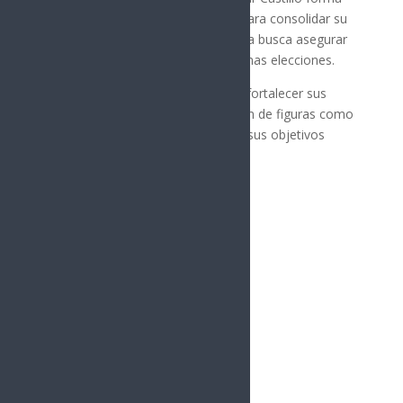
parte de los esfuerzos del partido para consolidar su
presencia en el estado. La estrategia busca asegurar
un resultado favorable en las próximas elecciones.
MORENA ha estado trabajando en fortalecer sus
estructuras locales, y la participación de figuras como
Aguilar Castillo es clave para lograr sus objetivos
electorales.
Síguenos
Follows
Facebook
10.4k
Followers
Twitter
980
Followers
YouTube
0
Followers