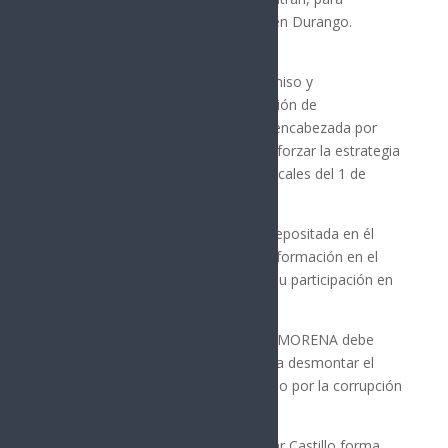
participar en la contienda electoral en Durango.
Aguilar Castillo expresó su compromiso y
responsabilidad al unirse a una reunión de
organización en Durango. Esta fue encabezada por
López Beltrán, con el objetivo de reforzar la estrategia
territorial de cara a las elecciones locales del 1 de
junio.
El senador agradeció la confianza depositada en él
para contribuir al avance de la transformación en el
estado. Destacó la importancia de su participación en
este proceso electoral.
Según Aguilar Castillo, en Durango, MORENA debe
reafirmar sus triunfos y trabajar para desmontar el
viejo régimen prianista, caracterizado por la corrupción
e injusticia, aseguró el senador.
La reunión en la que participó Aguilar Castillo forma