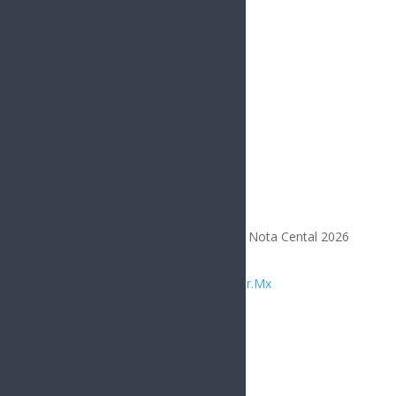
Opinión
Todos los Derechos Reservados | Nota Cental 2026
Diseñado por
Integrar.Mx
Compártelo
Facebook