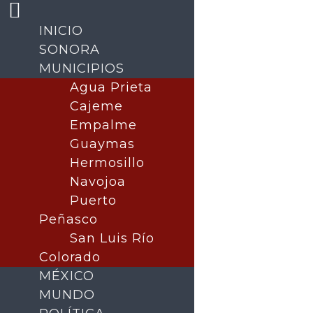
INICIO
SONORA
MUNICIPIOS
Agua Prieta
Cajeme
Empalme
Guaymas
Hermosillo
Navojoa
Buscar
Puerto
Peñasco
San Luis Río
Colorado
MÉXICO
MUNDO