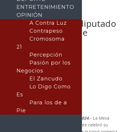
ENTRETENIMIENTO
OPINIÓN
Rinde protesta diputado
A Contra Luz
ante Congreso de
Contrapeso
Sonora
Cromosoma
21
Percepción
Pasión por los
Publicado por:
La nota central
Negocios
Noticia del Día
|
POLÍTICA
El Zancudo
7 mayo, 2024
Lo Digo Como
Es
Para los de a
Pie
Hermosillo, Sonora; 7 de mayo de 2024.-
La Mesa
Directiva de la Diputación Permanente celebró su
primera sesión ordinaria en la que se le tomó protesta