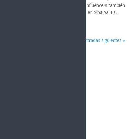
En el mismo periodo, entre 10 y 12 influencers también
han sido ejecutados, principalmente en Sinaloa. La...
« Entradas más antiguas
Entradas siguientes »
vacío
Sonora