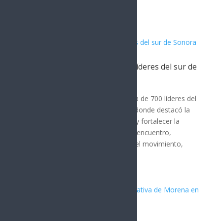
Artículos Relacionados
Javier Lamarque se reúne con líderes del sur de
Sonora
POLÍTICA
Javier Lamarque se reunió con cerca de 700 líderes del
sur de Sonora en Ciudad Obregón, donde destacó la
importancia de mantener la unidad y fortalecer la
organización desde las bases. En el encuentro,
Lamarque subrayó el crecimiento del movimiento,
afirmando que...