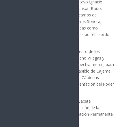
presentadas por los ciudadanos Gustavo Ignacio
Almada Bórquez y José Rodrigo Robinson Bours
Castelo, al cargo de regidores propietarios del
Ayuntamiento del municipio de Cajeme, Sonora,
renuncias que ya habían sido calificadas como
procedentes y plenamente justificadas por el cabildo
respectivo.
Este resolutivo se hará del conocimiento de los
regidores suplentes, Luis Enrique Bueno Villegas y
Guadalupe Buitimea Valenzuela, respectivamente, para
que rindan la protesta de ley en el Cabildo de Cajeme,
acto al que se comisionó al diputado Cárdenas
Sepúlveda para que acuda en representación del Poder
Legislativo.
Con oportunidad se publicará en la Gaceta
Parlamentaria el aviso para la celebración de la
próxima sesión ordinaria de la Diputación Permanente.