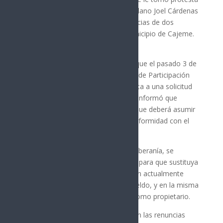
como diputado propietario al ciudadano Joel Cárdenas
Sepúlveda y se aprobaron las renuncias de dos
regidores del Ayuntamiento del municipio de Cajeme.
En el primer acuerdo, se establece que el pasado 3 de
mayo el Instituto Estatal Electoral y de Participación
Ciudadana (IEE Sonora) dio respuesta a una solicitud
de este Poder Legislativo en la que informó que
Cárdenas Sepúlveda es la persona que deberá asumir
la suplencia de la diputación, de conformidad con el
acuerdo CG172/2021.
En el acuerdo aprobado por esta soberanía, se
resolvió llamar al diputado suplente para que sustituya
en sus ausencias temporales a quien actualmente
goza de una licencia sin goce de sueldo, y en la misma
sesión se le tomó protesta de ley como propietario.
En el segundo acuerdo se aprobaron las renuncias