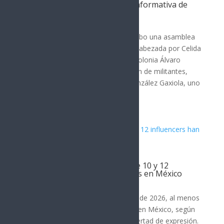
Celida López lidera asamblea informativa de
Morena en Sonora
POLÍTICA
En Hermosillo, Sonora, se llevó a cabo una asamblea
informativa del partido Morena, encabezada por Celida
López. La reunión tuvo lugar en la colonia Álvaro
Obregón y contó con la participación de militantes,
simpatizantes y vecinos. Fermín González Gaxiola, uno
de los...
Al menos 18 periodistas y entre 10 y 12
influencers han sido asesinados en México
Noticia del Día
Desde enero de 2024 hasta agosto de 2026, al menos
18 periodistas han sido asesinados en México, según
organizaciones defensoras de la libertad de expresión.