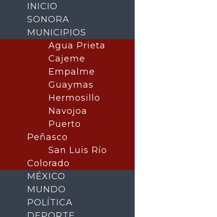
INICIO
SONORA
MUNICIPIOS
Agua Prieta
Cajeme
Empalme
Guaymas
Hermosillo
Navojoa
Puerto
Buscar
Peñasco
San Luis Río
Colorado
MÉXICO
MUNDO
POLÍTICA
DEPORTE