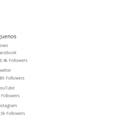
guenos
lows
acebook
0.4k
Followers
witter
80
Followers
ouTube
Followers
nstagram
.5k
Followers