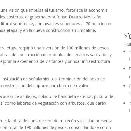
una visión que impulsa el turismo, fortalece la economía
dades costeras, el gobernador Alfonso Durazo Montaño
 litoral sonorense, con avances superiores al 70 por ciento
da etapa, y en la nueva construcción en Empalme.
Sí
Fol
ra etapa requirió una inversión de 100 millones de pesos,
F
n obras de construcción de módulos de servicios sanitarios y
1
jorar la experiencia de visitantes y brindar infraestructura
T
9
, instalación de señalamientos, terminación del pozo de
 construcción del soporte para barra de ovalines.
Y
0
ocación de azulejos, colado de banqueta exterior, pintura de
así como labores de vegetación con arbustos, que darán
I
1
me, la obra de construcción de malecón y vialidad presenta
ersión total de 190 millones de pesos, consolidándose como