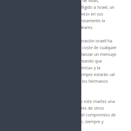
provocado en Irán daños y pérdidas de vidas,
considera «histórico» el «castigo» infligido a Israel, un
«enemigo» que «fracasó una y otra vez» en sus
diversos objetivos, entre ellos supuestamente la
destrucción de las instalaciones nucleares.
El presidente ha afirmado que la operación israelí ha
terminado por evidenciar el elevado coste de cualquier
«aventura» contra Irán y ha querido lanzar un mensaje
a todos los países de la región, apuntando que
Teherán es partidario de la «coexistencia» y la
«estabilidad» y que sus esfuerzos siempre estarán «al
servicio de la paz y la amistad entre los hermanos
musulmanes».
De hecho, Pezeshkian ha mantenido este martes una
intensa ronda de contactos con líderes de otros
países, a los que ha trasladado que el compromiso de
Irán es el de respetar el alto el fuego, siempre y
cuando Israel no viole la tregua.