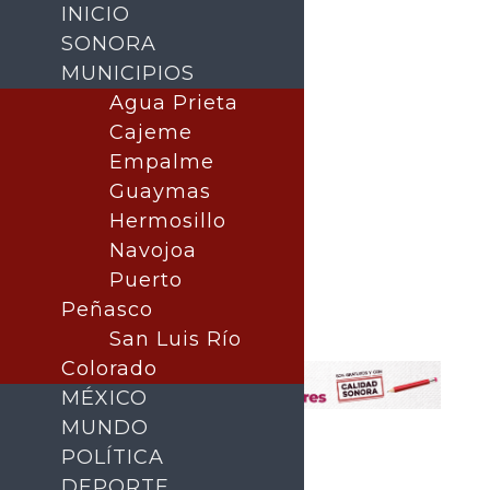
INICIO
SONORA
MUNICIPIOS
Agua Prieta
Cajeme
Empalme
Guaymas
Hermosillo
Navojoa
Puerto
Buscar
Peñasco
San Luis Río
Colorado
MÉXICO
MUNDO
POLÍTICA
DEPORTE