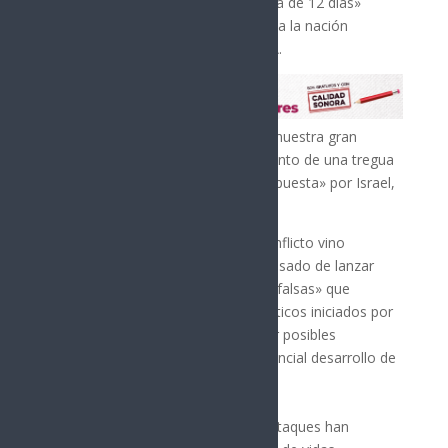
anunció el martes el «fin de la guerra de 12 días»
impuesta por Israel, en un mensaje a la nación
difundido por la agencia oficial IRNA.
«Hoy, tras la heroica resistencia de nuestra gran
nación (…) asistimos al establecimiento de una tregua
y al fin de esta guerra de 12 días impuesta» por Israel,
declaró Pezeshkian.
Pezeshkian ha asegurado que el conflicto vino
«impuesto» por Israel, al que ha acusado de lanzar
«ataques terroristas» con excusas «falsas» que
contravenían los esfuerzos diplomáticos iniciados por
las autoridades iraníes para resolver posibles
«malentendidos», en alusión al potencial desarrollo de
una bomba atómica.
Pese a que ha reconocido que los ataques han