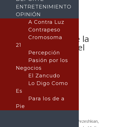
ENTRETENIMIENTO
OPINIÓN
A Contra Luz
Presidente iraní
Contrapeso
proclama «fin de la
Cromosoma
guerra» con Israel
21
Percepción
Pasión por los
Negocios
Publicado por:
La nota central
El Zancudo
MUNDO
|
Noticia del Día
Lo Digo Como
24 junio, 2025
Es
Para los de a
Pie
#Mundo
El presidente iraní, Masud Pezeshkian,