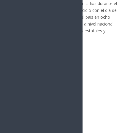
El estado de Sonora no registró homicidios durante el
21 de julio, en una jornada que coincidió con el día de
menor incidencia de homicidios en el país en ocho
años, con solo 21 casos reportados a nivel nacional,
según cifras preliminares de fiscalías estatales y...
« Entradas más antiguas
vacío