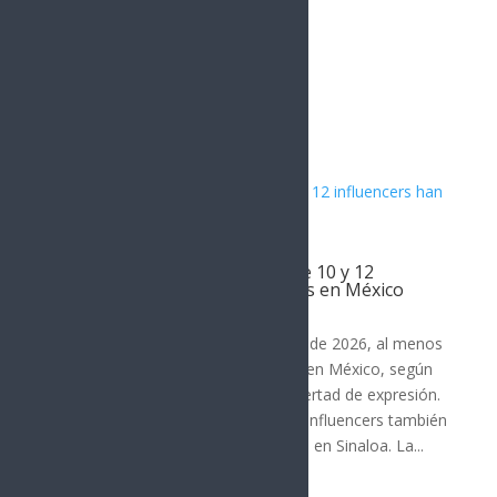
Artículos Relacionados
Al menos 18 periodistas y entre 10 y 12
influencers han sido asesinados en México
Noticia del Día
Desde enero de 2024 hasta agosto de 2026, al menos
18 periodistas han sido asesinados en México, según
organizaciones defensoras de la libertad de expresión.
En el mismo periodo, entre 10 y 12 influencers también
han sido ejecutados, principalmente en Sinaloa. La...