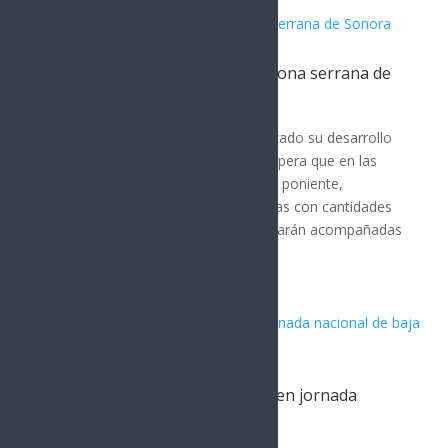
Tormentas fuertes afectan la zona serrana de
Sonora
Noticia del Día
El sistema de tormentas ha comenzado su desarrollo
en la zona serrana de Sonora. Se espera que en las
próximas horas avance de oriente a poniente,
presentando lluvias fuertes a intensas con cantidades
de 50 a 100 mm. Las tormentas estarán acompañadas
de descargas...
Sonora no registra homicidios en jornada
nacional de baja incidencia
Noticia del Día