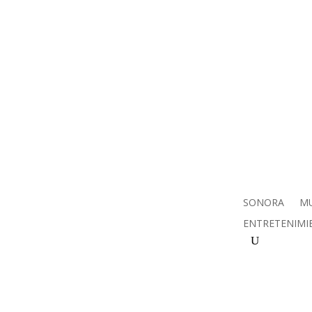
SONORA
MU
ENTRETENIMI