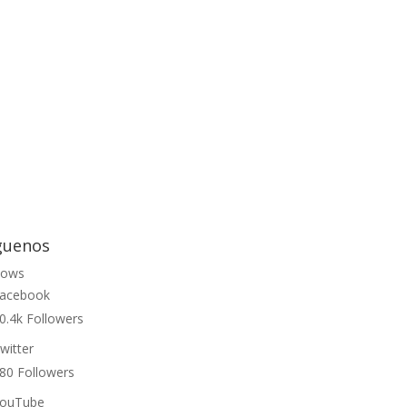
guenos
lows
acebook
0.4k
Followers
witter
80
Followers
ouTube