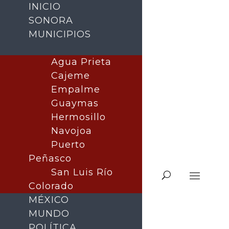
INICIO
SONORA
MUNICIPIOS
Agua Prieta
Cajeme
Empalme
Guaymas
Hermosillo
Navojoa
Puerto
Peñasco
San Luis Río
Colorado
MÉXICO
MUNDO
POLÍTICA