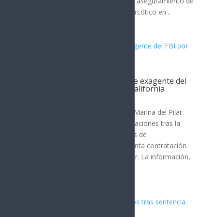
tres niveles de gobierno, lograron el aseguramiento de
superior a los 600 envoltorios de narcótico en...
Filtración revela contratación de exagente del
FBI por gobernadora de Baja California
Nota Principal
La gobernadora de Baja California, Marina del Pilar
Ávila Olmeda, enfrenta nuevas revelaciones tras la
difusión de una grabación y capturas de
conversaciones que indican la presunta contratación
de un exagente del FBI como asesor. La información,
publicada por...