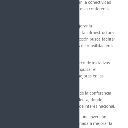
priorizada debido a su importancia en la conectividad
del país, explicó la presidenta durante su conferencia
matutina.
«Esta carretera es esencial para mejorar la
conectividad en la región y fortalecer la infraestructura
vial», señaló Sheinbaum. La construcción busca facilitar
el tránsito y mejorar las condiciones de movilidad en la
zona norte de México.
El proyecto se desarrollará en el marco de iniciativas
de infraestructura vial que buscan impulsar el
desarrollo económico a través de mejoras en las
carreteras nacionales.
El anuncio se realizó en el contexto de la conferencia
de prensa diaria que ofrece la presidenta, donde
también se abordaron otros temas de interés nacional.
La obra de 69 kilómetros representa una inversión
significativa en infraestructura, destinada a mejorar la