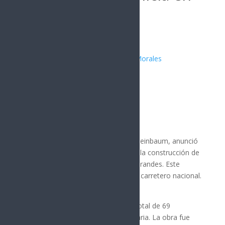
2025
Publicado por:
Juan Antonio Pérez Morales
MÉXICO
|
Nota Principal
16 enero, 2025
La presidenta de México, Claudia Sheinbaum, anunció
que en 2025 comenzará y finalizará la construcción de
la carretera Bavispe-Nuevo Casas Grandes. Este
proyecto forma parte del programa carretero nacional.
La carretera tendrá una extensión total de 69
kilómetros, según indicó la mandataria. La obra fue