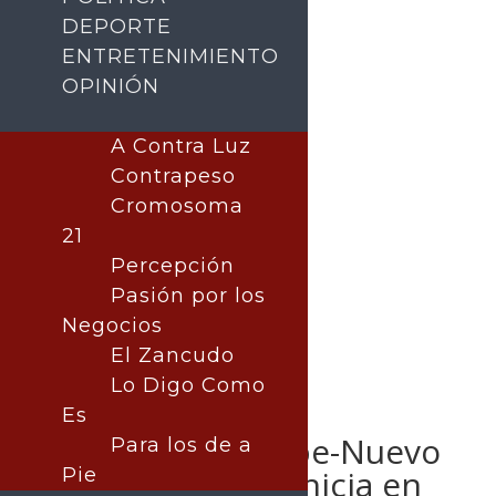
DEPORTE
ENTRETENIMIENTO
OPINIÓN
Buscar
A Contra Luz
Contrapeso
Cromosoma
21
Percepción
Pasión por los
Negocios
El Zancudo
Lo Digo Como
Construcción de
Es
Carretera Bavispe-Nuevo
Para los de a
Casas Grandes Inicia en
Pie