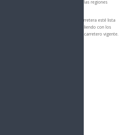
calidad de vida de los habitantes de las regiones
involucradas.
El gobierno federal espera que la carretera esté lista
para su uso a finales de 2025, cumpliendo con los
plazos establecidos en el programa carretero vigente.
Síguenos
Follows
Facebook
10.4k
Followers
Twitter
980
Followers
YouTube
0
Followers
Instagram
1.5k
Followers