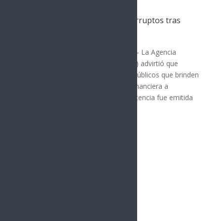
DEA advierte a funcionarios corruptos tras
sentencia contra “El Mayo”
MÉXICO
Por: Arath Landavazo Nueva York.— La Agencia
Antidrogas de Estados Unidos (DEA) advirtió que
también perseguirá a funcionarios públicos que brinden
protección política, institucional o financiera a
organizaciones criminales. La advertencia fue emitida
tras la...
« Entradas más antiguas